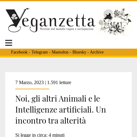
Facebook
-
Telegram
-
Mastodon
-
Bluesky
-
Archive
Tag:
7 Marzo, 2023 | 1.591 letture
Noi, gli altri Animali e le
<span>Disseminare
Intelligenze artificiali. Un
incontro tra alterità
Coesistenze</span>
Si legge in circa:
4
minuti