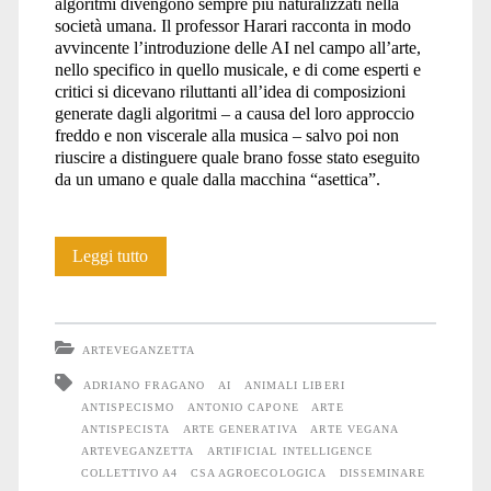
algoritmi divengono sempre più naturalizzati nella
società umana. Il professor Harari racconta in modo
avvincente l’introduzione delle AI nel campo all’arte,
nello specifico in quello musicale, e di come esperti e
critici si dicevano riluttanti all’idea di composizioni
generate dagli algoritmi – a causa del loro approccio
freddo e non viscerale alla musica – salvo poi non
riuscire a distinguere quale brano fosse stato eseguito
da un umano e quale dalla macchina “asettica”.
Noi,
Leggi tutto
gli
altri
ARTEVEGANZETTA
Animali
ADRIANO FRAGANO
AI
ANIMALI LIBERI
ANTISPECISMO
ANTONIO CAPONE
ARTE
e
ANTISPECISTA
ARTE GENERATIVA
ARTE VEGANA
le
ARTEVEGANZETTA
ARTIFICIAL INTELLIGENCE
COLLETTIVO A4
CSA AGROECOLOGICA
DISSEMINARE