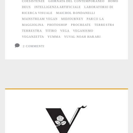
Intelligenze
COESISTENZE
GIORNATA DEL CONTEMPORANEO
HOMO
DEUS
INTELLIGENZA ARTIFICIALE
LABORATORIO DI
artificiali.
RICERCA VISUALE
MAICHOL BONDANELLI
MAINSTREAM VEGAN
MIDJOURNEY
PARCO LA
Un
MAGGIOLINA
PHOTOSHOP
PROCREATE
TERRESTR4
TERRESTRA
TITIRO
VEGA
VEGANISMO
incontro
VEGANZETTA
YUMMA
YUVAL NOAH HARARI
tra
2 COMMENTI
alterità
Primary
Sidebar