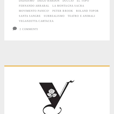
DADAISMO
DIEGO BARDON
DUCCIO
EL TOPO
FERNANDO ARRABAL
LA MONTAGNA SACRA
MOVIMENTO PANICO!
PETER BROOK
ROLAND TOPOR
SANTA SANGRE
SURREALISMO
TEATRO E ANIMALI
VEGANZETTA CARTACEA
2 COMMENTI
Primary
Sidebar