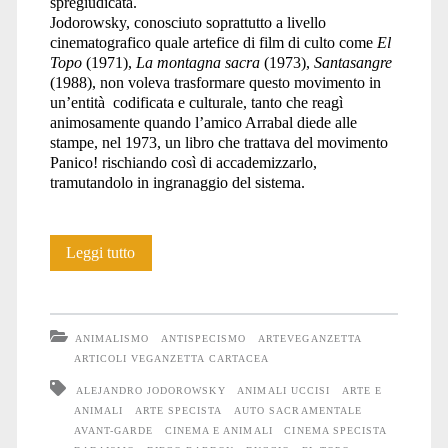
spregiudicata.
Jodorowsky, conosciuto soprattutto a livello
cinematografico quale artefice di film di culto come
El
Topo
(1971),
La montagna sacra
(1973),
Santasangre
(1988), non voleva trasformare questo movimento in
un’entità codificata e culturale, tanto che reagì
animosamente quando l’amico Arrabal diede alle
stampe, nel 1973, un libro che trattava del movimento
Panico! rischiando così di accademizzarlo,
tramutandolo in ingranaggio del sistema.
PANICO!
Leggi tutto
specista
ANIMALISMO
ANTISPECISMO
ARTEVEGANZETTA
ARTICOLI VEGANZETTA CARTACEA
ALEJANDRO JODOROWSKY
ANIMALI UCCISI
ARTE E
ANIMALI
ARTE SPECISTA
AUTO SACRAMENTALE
AVANT-GARDE
CINEMA E ANIMALI
CINEMA SPECISTA