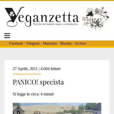
Facebook
-
Telegram
-
Mastodon
-
Bluesky
-
Archive
Tag:
27 Aprile, 2011 | 4.004 letture
PANICO! specista
<span>Diego
Si legge in circa:
4
minuti
Bardon</span>