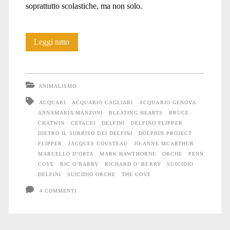
soprattutto scolastiche, ma non solo.
Pesci
Leggi tutto
liberi,
acquari
ANIMALISMO
vuoti
ACQUARI
ACQUARIO CAGLIARI
ACQUARIO GENOVA
ANNAMARIA MANZONI
BLEATING HEARTS
BRUCE
CHATWIN
CETACEI
DELFINI
DELFINO FLIPPER
DIETRO IL SORRISO DEI DELFINI
DOLPHIN PROJECT
FLIPPER
JACQUES COUSTEAU
JO-ANNE MCARTHUR
MARCELLO D’ORTA
MARK HAWTHORNE
ORCHE
PENN
COVE
RIC O’BARRY
RICHARD O’ BERRY
SUICIDIO
DELFINI
SUICIDIO ORCHE
THE COVE
4 COMMENTI