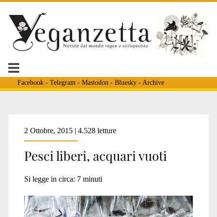
Facebook
-
Telegram
-
Mastodon
-
Bluesky
-
Archive
Tag:
2 Ottobre, 2015 | 4.528 letture
Pesci liberi, acquari vuoti
<span>delfino
Si legge in circa:
7
minuti
flipper</span>