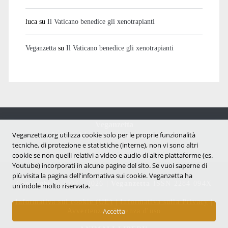
luca
su
Il Vaticano benedice gli xenotrapianti
Veganzetta
su
Il Vaticano benedice gli xenotrapianti
Veganzetta
Veganzetta.org utilizza cookie solo per le proprie funzionalità
Notizie dal mondo vegan e antispecista
tecniche, di protezione e statistiche (interne), non vi sono altri
cookie se non quelli relativi a video e audio di altre piattaforme (es.
Youtube) incorporati in alcune pagine del sito. Se vuoi saperne di
più visita la pagina dell'infornativa sui cookie. Veganzetta ha
Copyright © 2007 - 2026 |
Veganzetta
ISSN 2284-094X
un'indole molto riservata.
Informativa sui cookie (UE)
|
Informativa sulla Privacy
|
Avvertenze e Licenza d'uso
Accetta