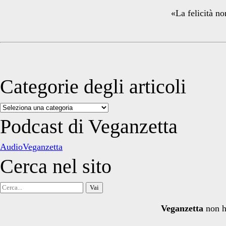
«La felicità no
Categorie degli articoli
Categorie
degli
Podcast di Veganzetta
articoli
AudioVeganzetta
Cerca nel sito
Cerca
per:
Veganzetta
non h