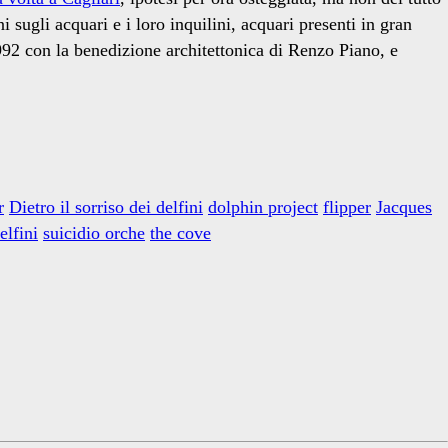
sugli acquari e i loro inquilini, acquari presenti in gran
1992 con la benedizione architettonica di Renzo Piano, e
r
Dietro il sorriso dei delfini
dolphin project
flipper
Jacques
elfini
suicidio orche
the cove