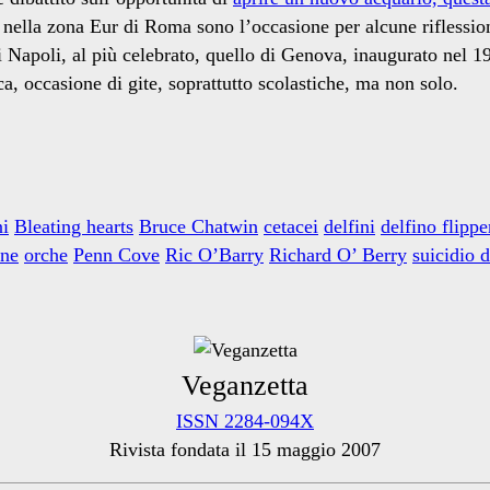
nella zona Eur di Roma sono l’occasione per alcune riflessioni 
di Napoli, al più celebrato, quello di Genova, inaugurato nel 
ca, occasione di gite, soprattutto scolastiche, ma non solo.
i
Bleating hearts
Bruce Chatwin
cetacei
delfini
delfino flippe
ne
orche
Penn Cove
Ric O’Barry
Richard O’ Berry
suicidio d
Veganzetta
ISSN 2284-094X
Rivista fondata il 15 maggio 2007