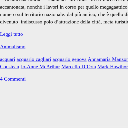
genova</span>
accantonata, nonché i lavori in corso per quello megagaattico 
numero sul territorio nazionale: dal più antico, che è quello 
divenuto indiscusso polo d’attrazione della città, meta turisti
Pesci
Leggi tutto
liberi,
Animalismo
acquari
vuoti
acquari
acquario cagliari
acquario genova
Annamaria Manzon
Cousteau
Jo-Anne McArthur
Marcello D’Orta
Mark Hawthor
4 Commenti
Primary
Sidebar