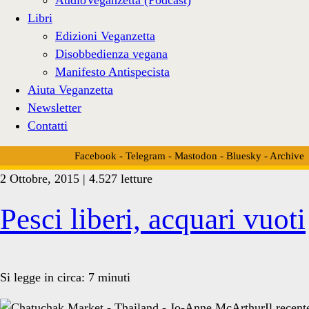
Libri
Edizioni Veganzetta
Disobbedienza vegana
Manifesto Antispecista
Aiuta Veganzetta
Newsletter
Contatti
Facebook
-
Telegram
-
Mastodon
-
Bluesky
-
Archive
2 Ottobre, 2015 | 4.527 letture
Tag:
Pesci liberi, acquari vuoti
<span>acquario
Si legge in circa:
7
minuti
Il recent