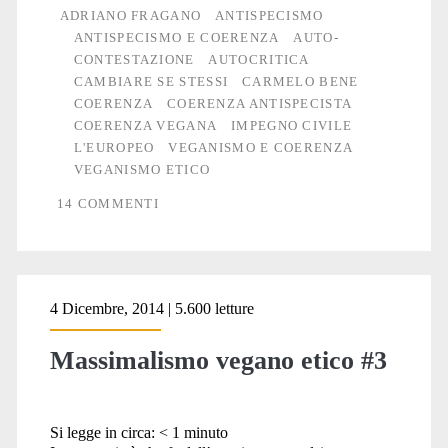
davvero
ADRIANO FRAGANO
ANTISPECISMO
ANTISPECISMO E COERENZA
AUTO-
cambiare
CONTESTAZIONE
AUTOCRITICA
qualcosa,
CAMBIARE SE STESSI
CARMELO BENE
COERENZA
COERENZA ANTISPECISTA
bisogna
COERENZA VEGANA
IMPEGNO CIVILE
cominciare
L'EUROPEO
VEGANISMO E COERENZA
VEGANISMO ETICO
a
14 COMMENTI
cambiare
sé
stessi
4 Dicembre, 2014 | 5.600 letture
Massimalismo vegano etico #3
Si legge in circa:
< 1
minuto