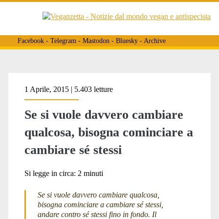
Facebook
-
Telegram
-
Mastodon
-
Bluesky
-
Archive
Tag:
1 Aprile, 2015 | 5.403 letture
Se si vuole davvero cambiare
<span>coerenza</span>
qualcosa, bisogna cominciare a
cambiare sé stessi
Si legge in circa:
2
minuti
Se si vuole davvero cambiare qualcosa,
bisogna cominciare a cambiare sé stessi,
andare contro sé stessi fino in fondo. Il