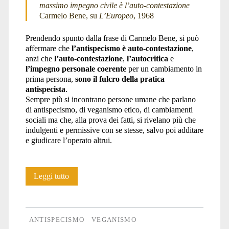
massimo impegno civile è l’auto-contestazione
Carmelo Bene, su
L’Europeo
, 1968
Prendendo spunto dalla frase di Carmelo Bene, si può
affermare che
l’antispecismo è auto-contestazione
,
anzi che
l’auto-contestazione
,
l’autocritica
e
l’impegno personale coerente
per un cambiamento in
prima persona,
sono il fulcro della pratica
antispecista
.
Sempre più si incontrano persone umane che parlano
di antispecismo, di veganismo etico, di cambiamenti
sociali ma che, alla prova dei fatti, si rivelano più che
indulgenti e permissive con se stesse, salvo poi additare
e giudicare l’operato altrui.
Se
Leggi tutto
si
vuole
ANTISPECISMO
VEGANISMO