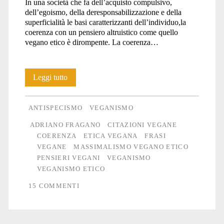
In una società che fa dell’acquisto compulsivo,
dell’egoismo, della deresponsabilizzazione e della
superficialità le basi caratterizzanti dell’individuo,la
coerenza con un pensiero altruistico come quello
vegano etico è dirompente. La coerenza…
Massimalismo
Leggi tutto
vegano
ANTISPECISMO
VEGANISMO
etico
ADRIANO FRAGANO
CITAZIONI VEGANE
#3
COERENZA
ETICA VEGANA
FRASI
VEGANE
MASSIMALISMO VEGANO ETICO
PENSIERI VEGANI
VEGANISMO
VEGANISMO ETICO
15 COMMENTI