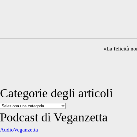
Primary
Sidebar
«La felicità no
Categorie degli articoli
Categorie
degli
Podcast di Veganzetta
articoli
AudioVeganzetta