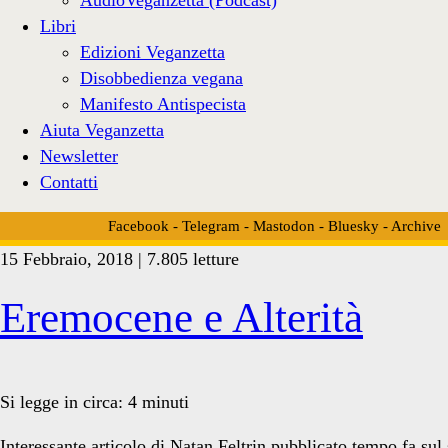
Libri
Edizioni Veganzetta
Disobbedienza vegana
Manifesto Antispecista
Aiuta Veganzetta
Newsletter
Contatti
Facebook
-
Telegram
-
Mastodon
-
Bluesky
-
Archive
15 Febbraio, 2018 | 7.805 letture
Tag:
Eremocene e Alterità
<span>ciclo
Si legge in circa:
4
minuti
Interessante articolo di Natan Feltrin pubblicato tempo fa sul