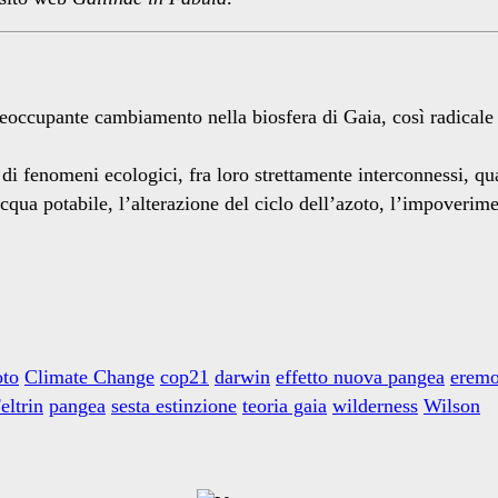
reoccupante cambiamento nella biosfera di Gaia, così radicale 
i fenomeni ecologici, fra loro strettamente interconnessi, qua
 acqua potabile, l’alterazione del ciclo dell’azoto, l’impoveri
oto
Climate Change
cop21
darwin
effetto nuova pangea
erem
eltrin
pangea
sesta estinzione
teoria gaia
wilderness
Wilson