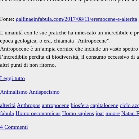
azoto</span>
Fonte:
gallinaeinfabula.com/2017/08/11/eremocene-e-alterita
L’umanità con le sue pratiche ha innescato un incredibile e p
epoca geologica, o era, chiamata “Antropocene”.
Antropocene è un’ampia cornice che include un vasto spettro d
l’incredibile perdita di biodiversità, il consumo eccessivo di
altri punti di non ritorno.
Eremocene
Leggi tutto
e
Animalismo
Antispecismo
Alterità
alterità
Anthropos
antropocene
biosfera
capitalocene
ciclo az
fabula
Homo oeconomicus
Homo sapiens
ipat
moore
Natan F
4 Commenti