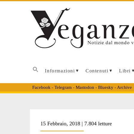
Informazioni
Contenuti
Libri
Facebook
-
Telegram
-
Mastodon
-
Bluesky
-
Archive
Tag:
15 Febbraio, 2018 | 7.804 letture
<span>Natan