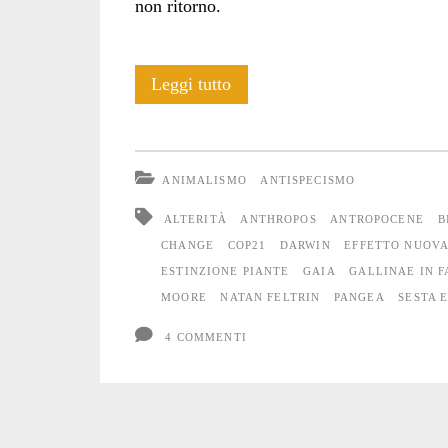
non ritorno.
Eremocene
Leggi tutto
e
Alterità
ANIMALISMO
ANTISPECISMO
ALTERITÀ
ANTHROPOS
ANTROPOCENE
B
CHANGE
COP21
DARWIN
EFFETTO NUOVA
ESTINZIONE PIANTE
GAIA
GALLINAE IN 
MOORE
NATAN FELTRIN
PANGEA
SESTA 
4 COMMENTI