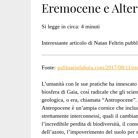
Eremocene e Alter
Feltrin</span>
Si legge in circa:
4
minuti
Interessante articolo di Natan Feltrin pubb
Fonte:
gallinaeinfabula.com/2017/08/11/er
L’umanità con le sue pratiche ha innescato
biosfera di Gaia, così radicale che gli scie
geologica, o era, chiamata “Antropocene”.
Antropocene è un’ampia cornice che include
strettamente interconnessi, quali il cambia
l’incredibile perdita di biodiversità, il co
dell’azoto, l’impoverimento del suolo per s