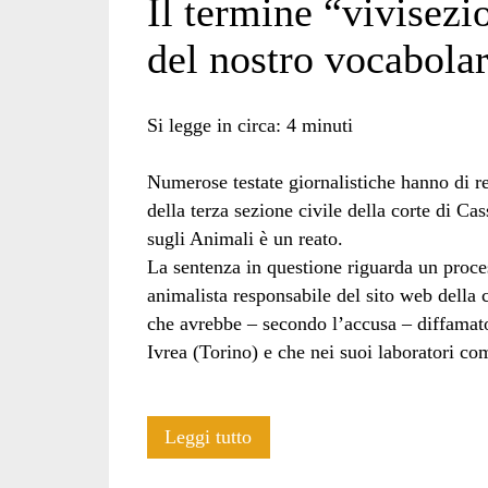
Il termine “vivisezi
del nostro vocabolar
norbm</span>
Si legge in circa:
4
minuti
Numerose testate giornalistiche hanno di re
della terza sezione civile della corte di Ca
sugli Animali è un reato.
La sentenza in questione riguarda un process
animalista responsabile del sito web dell
che avrebbe – secondo l’accusa – diffamato
Ivrea (Torino) e che nei suoi laboratori c
Il
Leggi tutto
termine