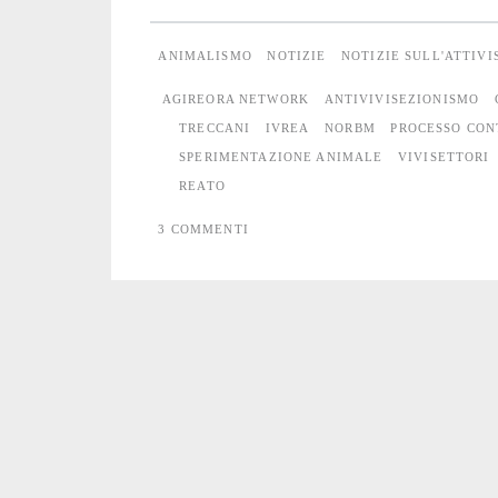
“vivisezione”
ANIMALISMO
NOTIZIE
NOTIZIE SULL'ATTIV
continuerà
AGIREORA NETWORK
ANTIVIVISEZIONISMO
a
TRECCANI
IVREA
NORBM
PROCESSO CON
SPERIMENTAZIONE ANIMALE
VIVISETTORI
far
REATO
parte
3 COMMENTI
del
nostro
vocabolario