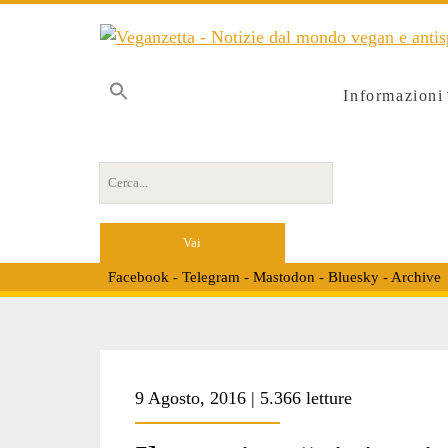
Informazioni
Cerca per:
Facebook
-
Telegram
-
Mastodon
-
Bluesky
-
Archive
Tag:
9 Agosto, 2016 | 5.366 letture
<span>campagna