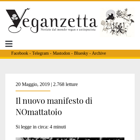
Facebook
-
Telegram
-
Mastodon
-
Bluesky
-
Archive
Tag:
20 Maggio, 2019 | 2.768 letture
Il nuovo manifesto di
<span>campagna
NOmattatoio
nomattatoio</span>
Si legge in circa:
4
minuti