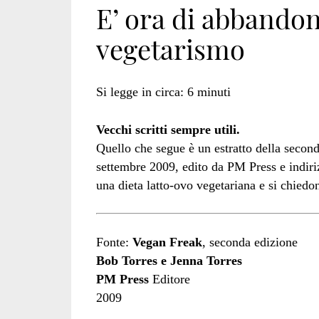
E’ ora di abbandona
vegetarismo
Torres</span>
Si legge in circa:
6
minuti
Vecchi scritti sempre utili.
Quello che segue è un estratto della sec
settembre 2009, edito da PM Press e indir
una dieta latto-ovo vegetariana e si chiedo
Fonte:
Vegan Freak
, seconda edizione
Bob Torres e Jenna Torres
PM Press
Editore
2009