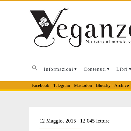
Informazioni
Contenuti
Libri
Facebook
-
Telegram
-
Mastodon
-
Bluesky
-
Archive
Tag:
12 Maggio, 2015 | 12.045 letture
<span>Bob