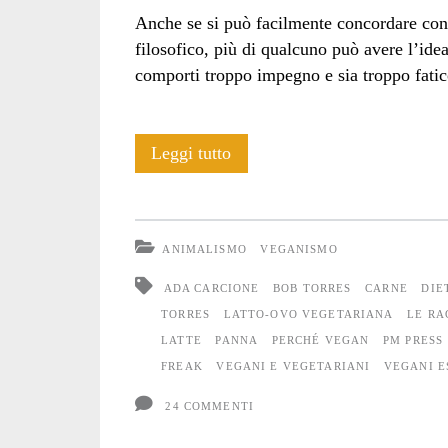
Anche se si può facilmente concordare con 
filosofico, più di qualcuno può avere l’ide
comporti troppo impegno e sia troppo fatic
E’
Leggi tutto
ora
di
ANIMALISMO
VEGANISMO
abbandonare
ADA CARCIONE
BOB TORRES
CARNE
DIE
l’ipocrisia
TORRES
LATTO-OVO VEGETARIANA
LE RA
LATTE
PANNA
PERCHÉ VEGAN
PM PRESS
del
FREAK
VEGANI E VEGETARIANI
VEGANI E
vegetarismo
24 COMMENTI