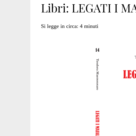
Libri: LEGATI I M
bux</span>
Si legge in circa:
4
minuti