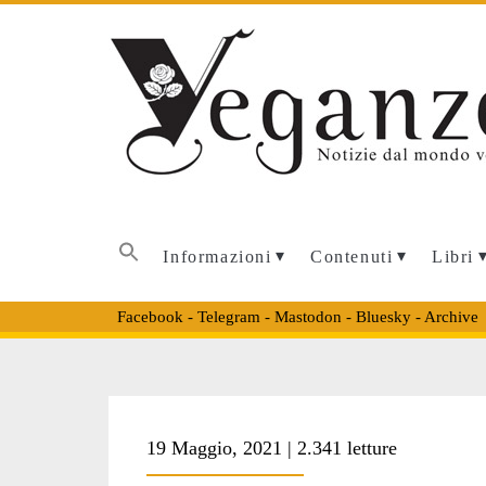
Informazioni
Contenuti
Libri
Facebook
-
Telegram
-
Mastodon
-
Bluesky
-
Archive
Tag:
19 Maggio, 2021 | 2.341 letture
<span>antonio