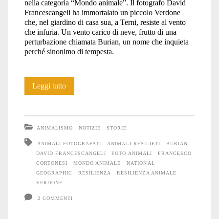
nella categoria “Mondo animale”. Il fotografo David
Francescangeli ha immortalato un piccolo Verdone
che, nel giardino di casa sua, a Terni, resiste al vento
che infuria. Un vento carico di neve, frutto di una
perturbazione chiamata Burian, un nome che inquieta
perché sinonimo di tempesta.
L’Uccellino
Leggi tutto
e
la
ANIMALISMO
NOTIZIE
STORIE
tempesta
ANIMALI FOTOGRAFATI
ANIMALI RESILIETI
BURIAN
DAVID FRANCESCANGELI
FOTO ANIMALI
FRANCESCO
CORTONESI
MONDO ANIMALE
NATIONAL
GEOGRAPHIC
RESILIENZA
RESILIENZA ANIMALE
VERDONE
2 COMMENTI