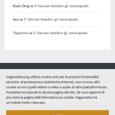
Paola Drog
su
Il Vaticano benedice gli xenotrapianti
luca
su
Il Vaticano benedice gli xenotrapianti
Veganzetta
su
Il Vaticano benedice gli xenotrapianti
Veganzetta
Notizie dal mondo vegan e antispecista
Veganzetta.org utilizza cookie solo per le proprie funzionalità
tecniche, di protezione e statistiche (interne), non vi sono altri
cookie se non quelli relativi a video e audio di altre piattaforme (es.
Youtube) incorporati in alcune pagine del sito. Se vuoi saperne di
più visita la pagina dell'infornativa sui cookie. Veganzetta ha
Copyright © 2007 - 2026 |
Veganzetta
ISSN 2284-094X
un'indole molto riservata.
Informativa sui cookie (UE)
|
Informativa sulla Privacy
|
Avvertenze e Licenza d'uso