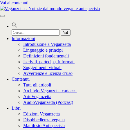
Vai ai contenuti
Cerca
per:
Informazioni
Introduzione a Veganzetta
Linguaggio e principi
Definizioni fondamentali
Iscriviti, partecipa, informati
Suggerimenti virtuali
Avvertenze e licenza d’uso
Contenuti
Tutti gli articoli
Archivio Veganzetta cartacea
ArteVeganzetta
AudioVeganzetta (Podcast)
Libri
Edizioni Veganzetta
Disobbedienza vegana
Manifesto Antispecista