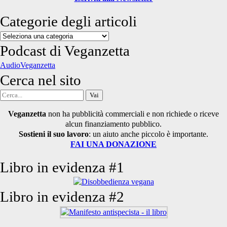
Categorie degli articoli
Categorie
degli
Podcast di Veganzetta
articoli
AudioVeganzetta
Cerca nel sito
Cerca
per:
Veganzetta
non ha pubblicità commerciali e non richiede o riceve
alcun finanziamento pubblico.
Sostieni il suo lavoro
: un aiuto anche piccolo è importante.
FAI UNA DONAZIONE
Libro in evidenza #1
Libro in evidenza #2