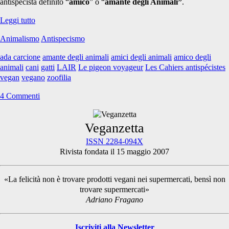
antispecista definito “
amico
” o “
amante
degli Animali”
.
“No.
Leggi tutto
Io
Animalismo
Antispecismo
non
sono
ada carcione
amante degli animali
amici degli animali
amico degli
un’amante
animali
cani
gatti
LAIR
Le pigeon voyageur
Les Cahiers antispécistes
degli
vegan
vegano
zoofilia
animali!”
4 Commenti
Primary
Veganzetta
ISSN 2284-094X
Rivista fondata il 15 maggio 2007
Sidebar
«La felicità non è trovare prodotti vegani nei supermercati, bensì non
trovare supermercati»
Adriano Fragano
Iscriviti alla Newsletter