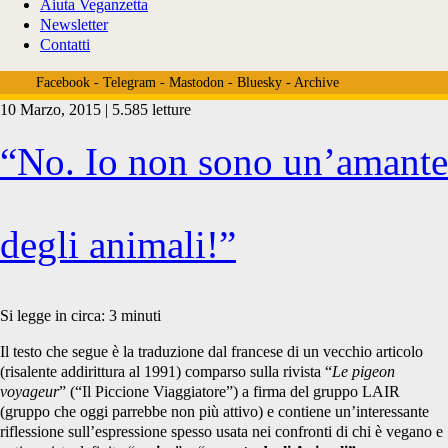
Aiuta Veganzetta
Newsletter
Contatti
Facebook
-
Telegram
-
Mastodon
-
Bluesky
-
Archive
10 Marzo, 2015 | 5.585 letture
Tag:
“No. Io non sono un’amante
<span>amico
degli animali!”
degli
Si legge in circa:
3
minuti
Il testo che segue è la traduzione dal francese di un vecchio articolo
(risalente addirittura al 1991) comparso sulla rivista “
Le pigeon
animali</span>
voyageur
” (“Il Piccione Viaggiatore”) a firma del gruppo LAIR
(gruppo che oggi parrebbe non più attivo) e contiene un’interessante
riflessione sull’espressione spesso usata nei confronti di chi è vegano e