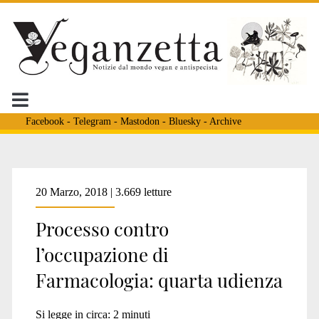
Facebook
-
Telegram
-
Mastodon
-
Bluesky
-
Archive
Tag:
20 Marzo, 2018 | 3.669 letture
Processo contro
<span>400
l’occupazione di
Farmacologia: quarta udienza
topi
Si legge in circa:
2
minuti