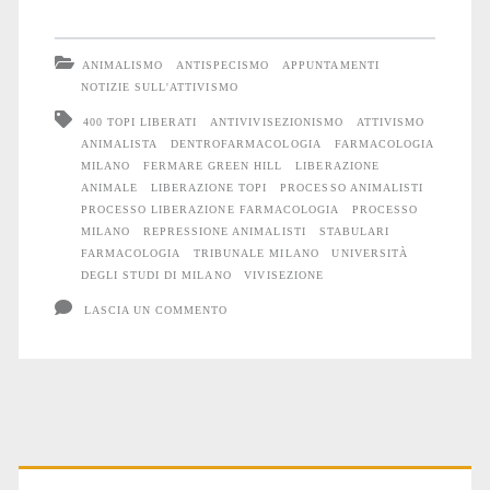
contro
l’occupazione
ANIMALISMO
ANTISPECISMO
APPUNTAMENTI
di
NOTIZIE SULL'ATTIVISMO
400 TOPI LIBERATI
ANTIVIVISEZIONISMO
ATTIVISMO
Farmacologia:
ANIMALISTA
DENTROFARMACOLOGIA
FARMACOLOGIA
quarta
MILANO
FERMARE GREEN HILL
LIBERAZIONE
ANIMALE
LIBERAZIONE TOPI
PROCESSO ANIMALISTI
udienza
PROCESSO LIBERAZIONE FARMACOLOGIA
PROCESSO
MILANO
REPRESSIONE ANIMALISTI
STABULARI
FARMACOLOGIA
TRIBUNALE MILANO
UNIVERSITÀ
DEGLI STUDI DI MILANO
VIVISEZIONE
LASCIA UN COMMENTO
Primary