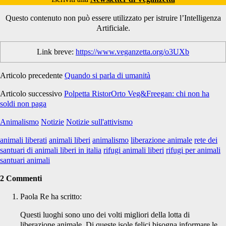
Questo contenuto non può essere utilizzato per istruire l’Intelligenza
Artificiale.
Link breve:
https://www.veganzetta.org/o3UXb
Articolo precedente
Quando si parla di umanità
Articolo successivo
Polpetta RistorOrto Veg&Freegan: chi non ha
soldi non paga
Animalismo
Notizie
Notizie sull'attivismo
animali liberati
animali liberi
animalismo
liberazione animale
rete dei
santuari di animali liberi in italia
rifugi animali liberi
rifugi per animali
santuari animali
2 Commenti
Paola Re
ha scritto:
Questi luoghi sono uno dei volti migliori della lotta di
liberazione animale. Di queste isole felici bisogna informare le