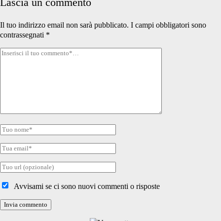
Lascia un commento
Il tuo indirizzo email non sarà pubblicato.
I campi obbligatori sono
contrassegnati
*
Tuo
commento
Tuo
nome
Tua
email
Tuo
sito
internet
Avvisami se ci sono nuovi commenti o risposte