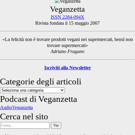
Primary
Veganzetta
ISSN 2284-094X
Rivista fondata il 15 maggio 2007
Sidebar
«La felicità non è trovare prodotti vegani nei supermercati, bensì non
trovare supermercati»
Adriano Fragano
Iscriviti alla Newsletter
Categorie degli articoli
Categorie
degli
Podcast di Veganzetta
articoli
AudioVeganzetta
Cerca nel sito
Cerca
per: