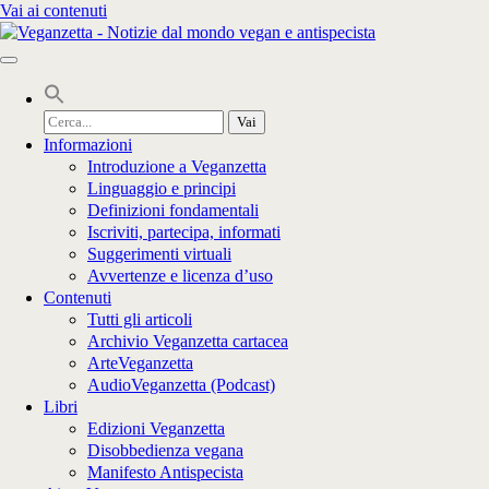
Vai ai contenuti
Cerca
per:
Informazioni
Introduzione a Veganzetta
Linguaggio e principi
Definizioni fondamentali
Iscriviti, partecipa, informati
Suggerimenti virtuali
Avvertenze e licenza d’uso
Contenuti
Tutti gli articoli
Archivio Veganzetta cartacea
ArteVeganzetta
AudioVeganzetta (Podcast)
Libri
Edizioni Veganzetta
Disobbedienza vegana
Manifesto Antispecista