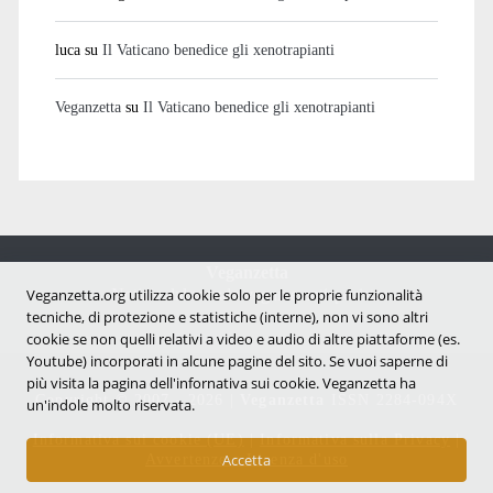
luca
su
Il Vaticano benedice gli xenotrapianti
Veganzetta
su
Il Vaticano benedice gli xenotrapianti
Veganzetta
Veganzetta.org utilizza cookie solo per le proprie funzionalità
Notizie dal mondo vegan e antispecista
tecniche, di protezione e statistiche (interne), non vi sono altri
cookie se non quelli relativi a video e audio di altre piattaforme (es.
Youtube) incorporati in alcune pagine del sito. Se vuoi saperne di
più visita la pagina dell'infornativa sui cookie. Veganzetta ha
Copyright © 2007 - 2026 |
Veganzetta
ISSN 2284-094X
un'indole molto riservata.
Informativa sui cookie (UE)
|
Informativa sulla Privacy
|
Avvertenze e Licenza d'uso
Accetta