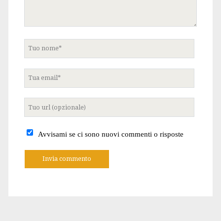
Tuo
nome
Tua
email
Tuo
sito
internet
Avvisami se ci sono nuovi commenti o risposte
A
l
t
e