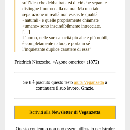
sull’idea che debba trattarsi di ciò che separa e
distingue l’uomo dalla natura. Ma una tale
separazione in realtà non esiste: le qualità
«naturali» e quelle propriamente chiamate
«umane» sono inscindibilmente intrecciate.
[…]
L’uomo, nelle sue capacità più alte e più nobili,
è completamente natura, e porta in sé
l’inquietante duplice carattere di essa”
Friedrich Nietzsche, «Agone omerico» (1872)
Se ti è piaciuto questo testo
aiuta Veganzetta
a
continuare il suo lavoro. Grazie.
Iscriviti alla
Newsletter di Veganzetta
Questo contenuto non può essere utilizzato per istruire