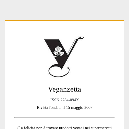
r
n
a
t
Primary
i
v
e
:
Sidebar
Veganzetta
ISSN 2284-094X
Rivista fondata il 15 maggio 2007
«La felicità non è trovare prodotti vegani nei supermercati,