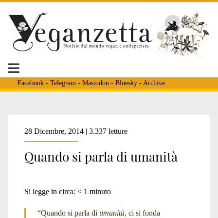
Facebook
-
Telegram
-
Mastodon
-
Bluesky
-
Archive
28 Dicembre, 2014 | 3.337 letture
Quando si parla di umanità
Si legge in circa:
< 1
minuto
“Quando si parla di
umanità
, ci si fonda