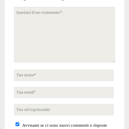
Tuo
commento
Tuo
nome
Tua
email
Tuo
sito
internet
Avvisami se ci sono nuovi commenti o risposte