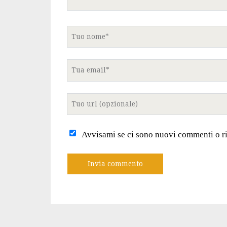
Tuo
nome
Tua
email
Tuo
sito
internet
Avvisami se ci sono nuovi commenti o r
A
l
t