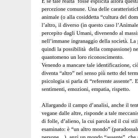
E se tale realtà fosse esplicita allora ques
percezione comune. Una delle caratteristic
animale (o alla cosiddetta “cultura del domi
l’altro, il diverso (in questo caso l’Animale
percepito dagli Umani, divenendo al massi
nell’immane ingranaggio della società. La 
quindi la possibilità della compassione) nec
quantomeno un loro riconoscimento.
Venendo a mancare tale identificazione, ci
diventa “altro” nel senso più netto del term
psicologia si parla di “referente assente”. 
sentimenti, emozioni, empatia, rispetto.
Allargando il campo d’analisi, anche il ten
vegane dalle altre, risponde a tale meccan
di folle, d’alieno, la cui parola ed il cui s
esaminato: è “un altro mondo” (paradossal
persone…), anzi un mondo “assente”, che s