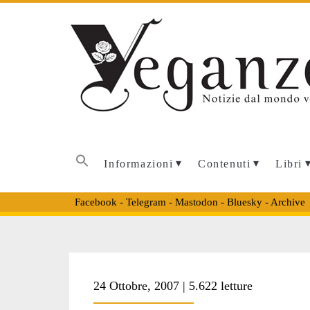
Informazioni
Contenuti
Libri
Facebook
-
Telegram
-
Mastodon
-
Bluesky
-
Archive
24 Ottobre, 2007 | 5.622 letture