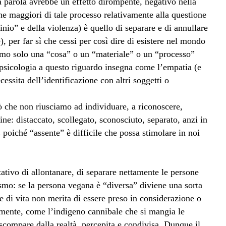
ta parola avrebbe un effetto dirompente, negativo nella
he maggiori di tale processo relativamente alla questione
nio” e della violenza) è quello di separare e di annullare
), per far sì che cessi per così dire di esistere nel mondo
mo solo una “cosa” o un “materiale” o un “processo”
psicologia a questo riguardo insegna come l’empatia (e
essita dell’identificazione con altri soggetti o
ò che non riusciamo ad individuare, a riconoscere,
ine: distaccato, scollegato, sconosciuto, separato, anzi in
E poiché “assente” è difficile che possa stimolare in noi
tativo di allontanare, di separare nettamente le persone
ismo: se la persona vegana è “diversa” diviene una sorta
tile di vita non merita di essere preso in considerazione o
mente, come l’indigeno cannibale che si mangia le
compare dalla realtà percepita e condivisa. Dunque il