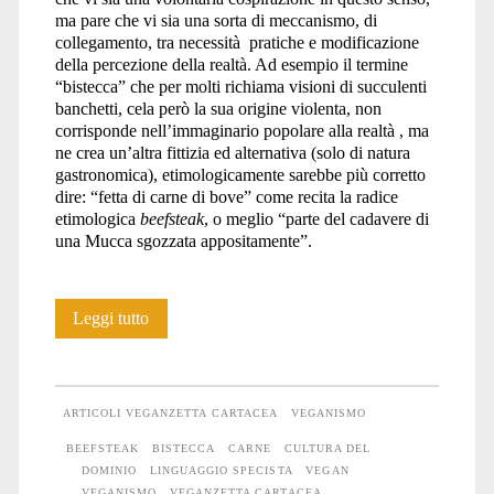
ma pare che vi sia una sorta di meccanismo, di
collegamento, tra necessità pratiche e modificazione
della percezione della realtà. Ad esempio il termine
“bistecca” che per molti richiama visioni di succulenti
banchetti, cela però la sua origine violenta, non
corrisponde nell’immaginario popolare alla realtà , ma
ne crea un’altra fittizia ed alternativa (solo di natura
gastronomica), etimologicamente sarebbe più corretto
dire: “fetta di carne di bove” come recita la radice
etimologica
beefsteak
, o meglio “parte del cadavere di
una Mucca sgozzata appositamente”.
Differenze
Leggi tutto
e
assenze
ARTICOLI VEGANZETTA CARTACEA
VEGANISMO
BEEFSTEAK
BISTECCA
CARNE
CULTURA DEL
DOMINIO
LINGUAGGIO SPECISTA
VEGAN
VEGANISMO
VEGANZETTA CARTACEA