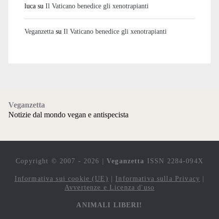
luca
su
Il Vaticano benedice gli xenotrapianti
Veganzetta
su
Il Vaticano benedice gli xenotrapianti
Veganzetta
Notizie dal mondo vegan e antispecista
Copyright © 2007 - 2026 |
Veganzetta
ISSN 2284-094X
Informativa sui cookie (UE)
|
Informativa sulla Privacy
|
Avvertenze e Licenza d'uso
ANIMALI LIBERI!