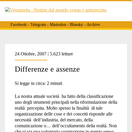
Facebook
-
Telegram
-
Mastodon
-
Bluesky
-
Archive
Tag:
24 Ottobre, 2007 | 5.623 letture
Differenze e assenze
<span>bistecca</span>
Si legge in circa:
2
minuti
La nostra attuale società ha fatto della classificazione
uno degli strumenti principali nella riformulazione della
realtà percepita. Molto spesso la finalità di tale
organizzazione delle cose e dei concetti risponde alle
necessità dell’industria, del mercato, della
comunicazione o… dell’occultamento della realtà. Non
che vi sia una volontaria cospirazione in questo senso,