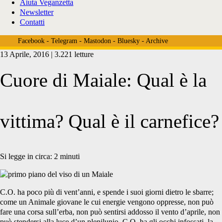
Aiuta Veganzetta
Newsletter
Contatti
Facebook
-
Telegram
-
Mastodon
-
Bluesky
-
Archive
13 Aprile, 2016 | 3.221 letture
Cuore di Maiale: Qual è la
vittima? Qual è il carnefice?
Si legge in circa:
2
minuti
C.O. ha poco più di vent’anni, e spende i suoi giorni dietro le sbarre;
come un Animale giovane le cui energie vengono oppresse, non può
fare una corsa sull’erba, non può sentirsi addosso il vento d’aprile, non
può stendersi alla luce d’un plenilunio. C.O. ha gli occhi infossati, la