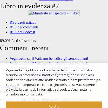
Libro in evidenza #2
RSS degli articoli
RSS dei commenti
RSS dei Podcast
89.091 feed subscribers
Commenti recenti
Veganzetta
su
Il Vaticano benedice gli xenotrapianti
Veganzetta
su
Il Vaticano benedice gli xenotrapianti
Paola Drog
su
Il Vaticano benedice gli xenotrapianti
Veganzetta.org utilizza cookie solo per le proprie funzionalità
luca
su
Il Vaticano benedice gli xenotrapianti
tecniche, di protezione e statistiche (interne), non vi sono altri
Veganzetta
su
Il Vaticano benedice gli xenotrapianti
cookie se non quelli relativi a video e audio di altre piattaforme (es.
Youtube) incorporati in alcune pagine del sito. Se vuoi saperne di
Veganzetta
più visita la pagina dell'infornativa sui cookie. Veganzetta ha
Notizie dal mondo vegan e antispecista
un'indole molto riservata.
Copyright © 2007 - 2026 |
Veganzetta
ISSN 2284-094X
Accetta