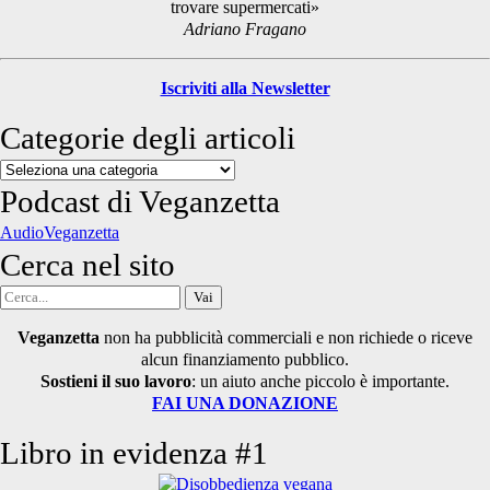
trovare supermercati»
Adriano Fragano
Iscriviti alla Newsletter
Categorie degli articoli
Categorie
degli
Podcast di Veganzetta
articoli
AudioVeganzetta
Cerca nel sito
Cerca
per:
Veganzetta
non ha pubblicità commerciali e non richiede o riceve
alcun finanziamento pubblico.
Sostieni il suo lavoro
: un aiuto anche piccolo è importante.
FAI UNA DONAZIONE
Libro in evidenza #1