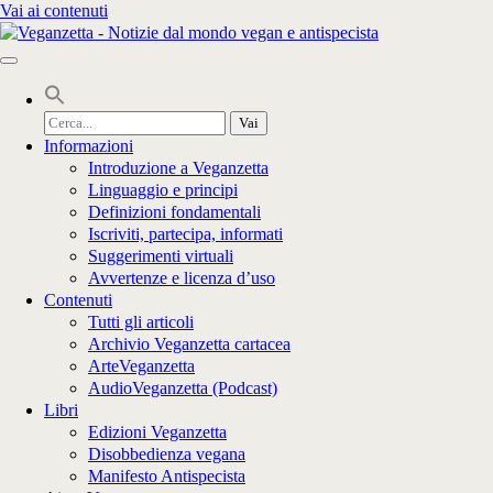
Vai ai contenuti
Cerca
per:
Informazioni
Introduzione a Veganzetta
Linguaggio e principi
Definizioni fondamentali
Iscriviti, partecipa, informati
Suggerimenti virtuali
Avvertenze e licenza d’uso
Contenuti
Tutti gli articoli
Archivio Veganzetta cartacea
ArteVeganzetta
AudioVeganzetta (Podcast)
Libri
Edizioni Veganzetta
Disobbedienza vegana
Manifesto Antispecista