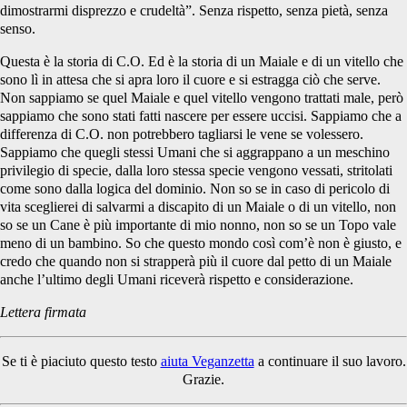
dimostrarmi disprezzo e crudeltà”. Senza rispetto, senza pietà, senza
senso.
Questa è la storia di C.O. Ed è la storia di un Maiale e di un vitello che
sono lì in attesa che si apra loro il cuore e si estragga ciò che serve.
Non sappiamo se quel Maiale e quel vitello vengono trattati male, però
sappiamo che sono stati fatti nascere per essere uccisi. Sappiamo che a
differenza di C.O. non potrebbero tagliarsi le vene se volessero.
Sappiamo che quegli stessi Umani che si aggrappano a un meschino
privilegio di specie, dalla loro stessa specie vengono vessati, stritolati
come sono dalla logica del dominio. Non so se in caso di pericolo di
vita sceglierei di salvarmi a discapito di un Maiale o di un vitello, non
so se un Cane è più importante di mio nonno, non so se un Topo vale
meno di un bambino. So che questo mondo così com’è non è giusto, e
credo che quando non si strapperà più il cuore dal petto di un Maiale
anche l’ultimo degli Umani riceverà rispetto e considerazione.
Lettera firmata
Se ti è piaciuto questo testo
aiuta Veganzetta
a continuare il suo lavoro.
Grazie.