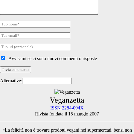
Tuo
nome
Tua
email
Tuo
sito
internet
Avvisami se ci sono nuovi commenti o risposte
Alternative:
Primary
Veganzetta
ISSN 2284-094X
Rivista fondata il 15 maggio 2007
Sidebar
«La felicità non è trovare prodotti vegani nei supermercati, bensì non