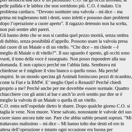
pelle pallida e le labbra che non sorridono più. C.O. è malato. Un
problema cardiaco. “Devono sostituire una valvola – mi dice – ma
prima mi toglieranno tutti i denti, sono infetti e possono dare problemi
dopo l’operazione a cuore aperto”. Il ragazzo detenuto non ha scelta,
non può sentire altri pareri.
Gli hanno detto che se non si cambia quel pezzo morirà, senza ombra
di dubbio, senza possibilità d’appello. Possono usare la valvola presa
dal cuore di un Maiale o di un vitello. “Che dice – mi chiede – è
meglio di Maiale o di vitello?”. Il suo sguardo è spento, gli occhi sono
vuoti, il tono della voce è rassegnato. Non posso rispondere alla sua
domanda. E non capisco perché me l’abbia fatta. Sembrava mi
chiedesse se è migliore il vino bianco o quello rosso. Ma perché
stupirsi. In un mondo specista gli Animali forniscono pezzi di ricambio,
come la Fiat e la BMW. E’ meglio Opel o Renault? Perché chiedi
proprio a me? Perché anche per me dovrebbe essere normale. Quattro
chiacchiere con gli amici al bar e anch’io avrò sentito pur dire se è
meglio la valvola di un Maiale o quella di un vitello.
C.O. entra nell’ospedale dietro le sbarre. Dopo qualche giorno C.O. si
taglia le vene. Non muore. Viene salvato, nonostante le valvole del suo
cuore siano ancora tutte sue. Pare che abbia subito pesanti soprusi. “Mi
trattavano malissimo – mi dice – Mi hanno tolto due denti ed ero in
attesa dell’operazione e intanto ogni occasione era buona per