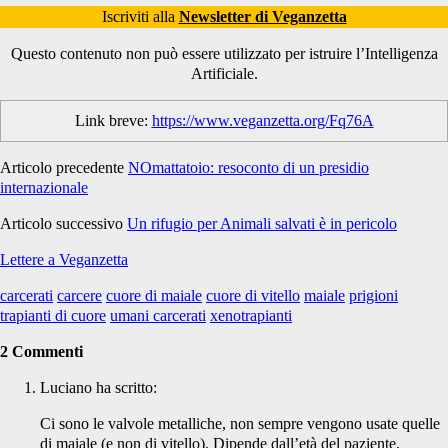
Iscriviti alla
Newsletter di Veganzetta
Questo contenuto non può essere utilizzato per istruire l’Intelligenza
Artificiale.
Link breve:
https://www.veganzetta.org/Fq76A
Articolo precedente
NOmattatoio: resoconto di un presidio
internazionale
Articolo successivo
Un rifugio per Animali salvati è in pericolo
Lettere a Veganzetta
carcerati
carcere
cuore di maiale
cuore di vitello
maiale
prigioni
trapianti di cuore
umani carcerati
xenotrapianti
2 Commenti
Luciano
ha scritto:
Ci sono le valvole metalliche, non sempre vengono usate quelle
di maiale (e non di vitello). Dipende dall’età del paziente.