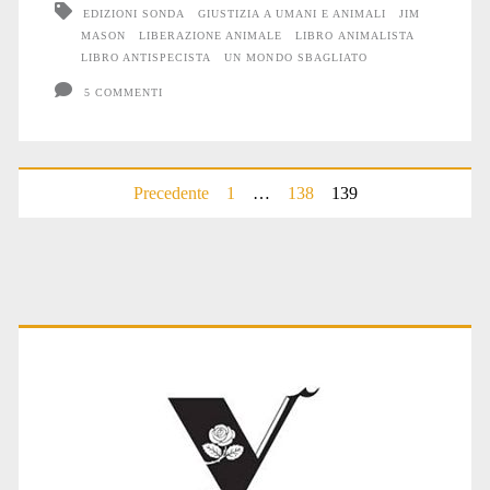
EDIZIONI SONDA
GIUSTIZIA A UMANI E ANIMALI
JIM
MASON
LIBERAZIONE ANIMALE
LIBRO ANIMALISTA
LIBRO ANTISPECISTA
UN MONDO SBAGLIATO
5 COMMENTI
Paginazione
Precedente
1
…
138
139
degli
articoli
Primary
Sidebar