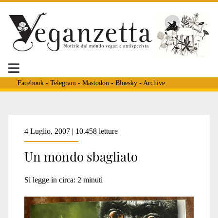
Facebook
-
Telegram
-
Mastodon
-
Bluesky
-
Archive
Categoria:
4 Luglio, 2007 | 10.458 letture
Un mondo sbagliato
<span>Animalismo</sp
Si legge in circa:
2
minuti