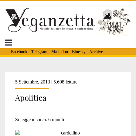
Facebook
-
Telegram
-
Mastodon
-
Bluesky
-
Archive
5 Settembre, 2013 | 5.698 letture
Apolitica
Si legge in circa:
6
minuti