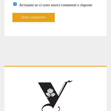
Avvisami se ci sono nuovi commenti o risposte
A
l
t
e
r
n
a
t
Primary
i
v
e
:
Sidebar