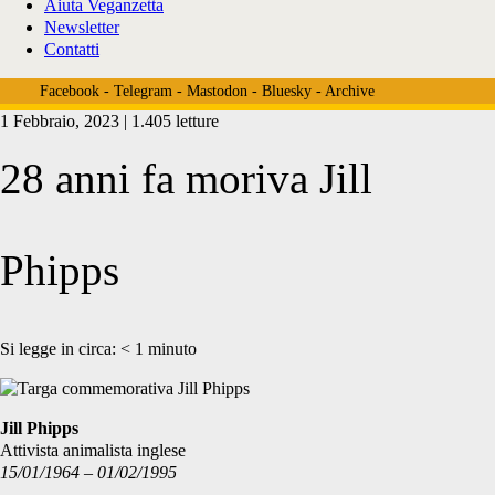
Aiuta Veganzetta
Newsletter
Contatti
Facebook
-
Telegram
-
Mastodon
-
Bluesky
-
Archive
1 Febbraio, 2023 | 1.405 letture
28 anni fa moriva Jill
Phipps
Si legge in circa:
< 1
minuto
Jill Phipps
Attivista animalista inglese
15/01/1964 – 01/02/1995