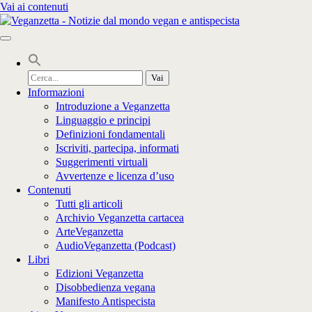
Vai ai contenuti
Cerca
per:
Informazioni
Introduzione a Veganzetta
Linguaggio e principi
Definizioni fondamentali
Iscriviti, partecipa, informati
Suggerimenti virtuali
Avvertenze e licenza d’uso
Contenuti
Tutti gli articoli
Archivio Veganzetta cartacea
ArteVeganzetta
AudioVeganzetta (Podcast)
Libri
Edizioni Veganzetta
Disobbedienza vegana
Manifesto Antispecista