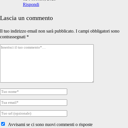
Rispondi
Lascia un commento
Il tuo indirizzo email non sarà pubblicato.
I campi obbligatori sono
contrassegnati
*
Tuo
commento
Tuo
nome
Tua
email
Tuo
sito
internet
Avvisami se ci sono nuovi commenti o risposte