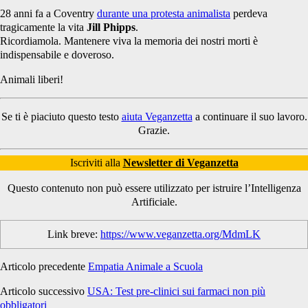
28 anni fa a Coventry
durante una protesta animalista
perdeva
tragicamente la vita
Jill Phipps
.
Ricordiamola. Mantenere viva la memoria dei nostri morti è
indispensabile e doveroso.
Animali liberi!
Se ti è piaciuto questo testo
aiuta Veganzetta
a continuare il suo lavoro.
Grazie.
Iscriviti alla
Newsletter di Veganzetta
Questo contenuto non può essere utilizzato per istruire l’Intelligenza
Artificiale.
Link breve:
https://www.veganzetta.org/MdmLK
Articolo precedente
Empatia Animale a Scuola
Articolo successivo
USA: Test pre-clinici sui farmaci non più
obbligatori