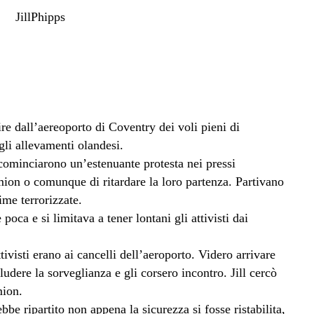
e dall’aereoporto di Coventry dei voli pieni di
egli allevamenti olandesi.
 cominciarono un’estenuante protesta nei pressi
mion o comunque di ritardare la loro partenza. Partivano
ime terrorizzate.
poca e si limitava a tener lontani gli attivisti dai
ivisti erano ai cancelli dell’aeroporto. Videro arrivare
eludere la sorveglianza e gli corsero incontro.
Jill cercò
mion.
be ripartito non appena la sicurezza si fosse ristabilita,