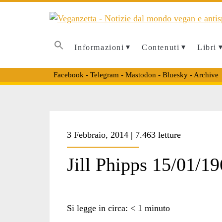
Informazioni
Contenuti
Libri
Facebook
-
Telegram
-
Mastodon
-
Bluesky
-
Archive
3 Febbraio, 2014 | 7.463 letture
Jill Phipps 15/01/1
Si legge in circa:
< 1
minuto