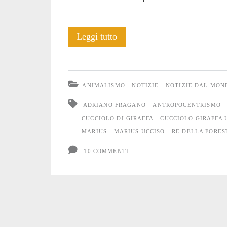
L’ostentazione
Leggi tutto
dell’osceno:
in
ANIMALISMO
NOTIZIE
NOTIZIE DAL MON
memoria
ADRIANO FRAGANO
ANTROPOCENTRISMO
di
CUCCIOLO DI GIRAFFA
CUCCIOLO GIRAFFA 
MARIUS
MARIUS UCCISO
RE DELLA FORES
Marius
10 COMMENTI