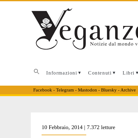
Informazioni
Contenuti
Libri
Facebook
-
Telegram
-
Mastodon
-
Bluesky
-
Archive
Tag:
10 Febbraio, 2014 | 7.372 letture
<span>zoo