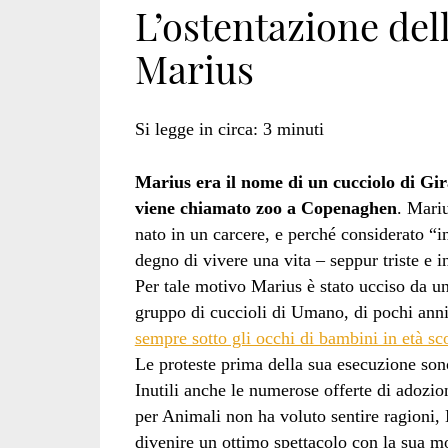
L’ostentazione del
Marius
di
Si legge in circa:
3
minuti
copenaghen</spa
Marius era il nome di un cucciolo di Gir
viene chiamato zoo a Copenaghen
. Mari
nato in un carcere, e perché considerato “i
degno di vivere una vita – seppur triste e 
Per tale motivo Marius è stato ucciso da un
gruppo di cuccioli di Umano, di pochi anni 
sempre sotto gli occhi di bambini in età sco
Le proteste prima della sua esecuzione sono
Inutili anche le numerose offerte di adozion
per Animali non ha voluto sentire ragioni
divenire un ottimo spettacolo con la sua mo