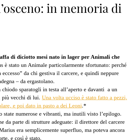
l’osceno: in memoria di
n>
affa di diciotto mesi nato in lager per Animali che
us è stato un Animale particolarmente sfortunato: perché
n eccesso” da chi gestiva il carcere, e quindi neppure
indegna – da ergastolano.
 chiodo sparatogli in testa all’aperto e davanti a un
più vecchi di lui.
Una volta ucciso è stato fatto a pezzi,
lare, e poi dato in pasto a dei Leoni
.*
 state numerose e vibranti, ma inutili visto l’epilogo.
e da parte di strutture adeguate: il direttore del carcere
, Marius era semplicemente superfluo, ma poteva ancora
rte, e così è stato.