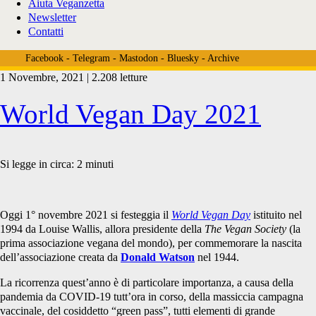
Aiuta Veganzetta
Newsletter
Contatti
Facebook
-
Telegram
-
Mastodon
-
Bluesky
-
Archive
1 Novembre, 2021 | 2.208 letture
Tag:
World Vegan Day 2021
<span>world
Si legge in circa:
2
minuti
vegan
Oggi 1° novembre 2021 si festeggia il
World Vegan Day
istituito nel
1994 da Louise Wallis, allora presidente della
The Vegan Society
(la
prima associazione vegana del mondo), per commemorare la nascita
dell’associazione creata da
Donald Watson
nel 1944.
day
La ricorrenza quest’anno è di particolare importanza, a causa della
pandemia da COVID-19 tutt’ora in corso, della massiccia campagna
vaccinale, del cosiddetto “green pass”, tutti elementi di grande