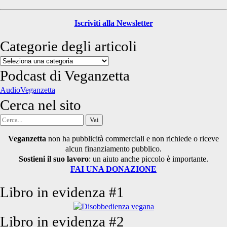
Iscriviti alla Newsletter
Categorie degli articoli
Categorie
degli
Podcast di Veganzetta
articoli
AudioVeganzetta
Cerca nel sito
Cerca
per:
Veganzetta
non ha pubblicità commerciali e non richiede o riceve
alcun finanziamento pubblico.
Sostieni il suo lavoro
: un aiuto anche piccolo è importante.
FAI UNA DONAZIONE
Libro in evidenza #1
Libro in evidenza #2