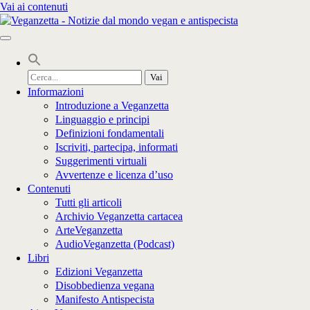
Vai ai contenuti
Cerca
per:
Informazioni
Introduzione a Veganzetta
Linguaggio e principi
Definizioni fondamentali
Iscriviti, partecipa, informati
Suggerimenti virtuali
Avvertenze e licenza d’uso
Contenuti
Tutti gli articoli
Archivio Veganzetta cartacea
ArteVeganzetta
AudioVeganzetta (Podcast)
Libri
Edizioni Veganzetta
Disobbedienza vegana
Manifesto Antispecista