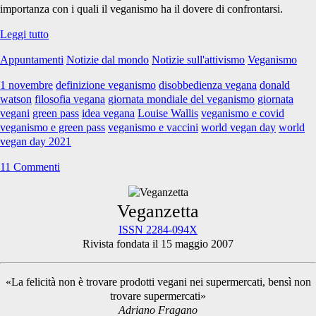
2021</span>
importanza con i quali il veganismo ha il dovere di confrontarsi.
World
Leggi tutto
Vegan
Appuntamenti
Notizie dal mondo
Notizie sull'attivismo
Veganismo
Day
2021
1 novembre
definizione veganismo
disobbedienza vegana
donald
watson
filosofia vegana
giornata mondiale del veganismo
giornata
vegani
green pass
idea vegana
Louise Wallis
veganismo e covid
veganismo e green pass
veganismo e vaccini
world vegan day
world
vegan day 2021
11 Commenti
Primary
Veganzetta
ISSN 2284-094X
Rivista fondata il 15 maggio 2007
Sidebar
«La felicità non è trovare prodotti vegani nei supermercati, bensì non
trovare supermercati»
Adriano Fragano