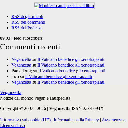
RSS degli articoli
RSS dei commenti
RSS dei Podcast
89.034 feed subscribers
Commenti recenti
Veganzetta
su
Il Vaticano benedice gli xenotrapianti
Veganzetta
su
Il Vaticano benedice gli xenotrapianti
Paola Drog
su
Il Vaticano benedice gli xenotrapianti
luca
su
Il Vaticano benedice gli xenotrapianti
Veganzetta
su
Il Vaticano benedice gli xenotrapianti
Veganzetta
Notizie dal mondo vegan e antispecista
Copyright © 2007 - 2026 |
Veganzetta
ISSN 2284-094X
Informativa sui cookie (UE)
|
Informativa sulla Privacy
|
Avvertenze e
Licenza d'uso