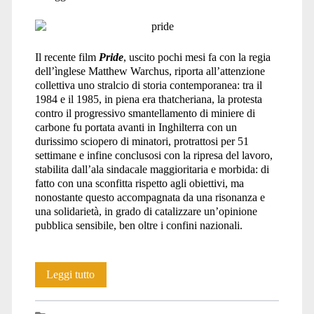
al
Il recente film
Pride
, uscito pochi mesi fa con la regia
dell’ìnglese Matthew Warchus, riporta all’attenzione
sole</span>
collettiva uno stralcio di storia contemporanea: tra il
1984 e il 1985, in piena era thatcheriana, la protesta
contro il progressivo smantellamento di miniere di
carbone fu portata avanti in Inghilterra con un
durissimo sciopero di minatori, protrattosi per 51
settimane e infine conclusosi con la ripresa del lavoro,
stabilita dall’ala sindacale maggioritaria e morbida: di
fatto con una sconfitta rispetto agli obiettivi, ma
nonostante questo accompagnata da una risonanza e
una solidarietà, in grado di catalizzare un’opinione
pubblica sensibile, ben oltre i confini nazionali.
Pride:
Leggi tutto
orgoglio