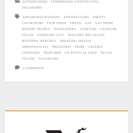
ANTISPECISMO
FEMMINISMO ANTISPECISTA
e
VEGANISMO
pregiudizi,
ANNAMARIA MANZONI
ANTISPECISMO
DIRITTI
LAVORATORI
FILM PRIDE
FREUD
GAY
GAY PRIDE
tra
HUNGRY HEARTS
INGHILTERRA
LESBICHE
LESBICHE
VEGAN
LORRAINE LEVY
MASSIMO RECALCATI
minatori,
MATTHEW WARCHUS
MINATORI INGLESI
omosessuali
OMNOSESSUALI
PREGIUDIZI
PRIDE
SAVERIO
COSTANZO
THATCHER
UN POSTO AL SOLE
VEGAN
e
VEGANI
VEGANISMO
vegane
5 COMMENTI
Primary