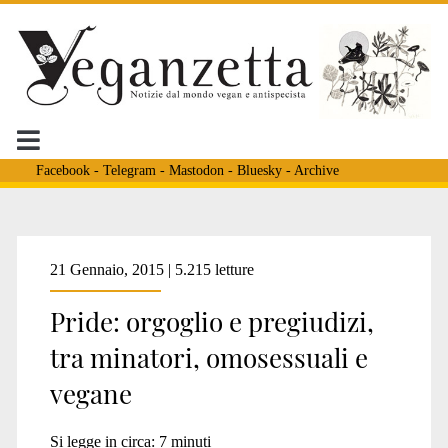
Facebook
-
Telegram
-
Mastodon
-
Bluesky
-
Archive
Tag:
21 Gennaio, 2015 | 5.215 letture
Pride: orgoglio e pregiudizi,
<span>Un
tra minatori, omosessuali e
vegane
posto
Si legge in circa:
7
minuti