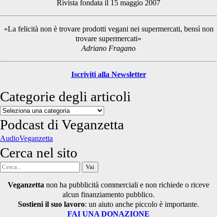
Rivista fondata il 15 maggio 2007
Sidebar
«La felicità non è trovare prodotti vegani nei supermercati, bensì non
trovare supermercati»
Adriano Fragano
Iscriviti alla Newsletter
Categorie degli articoli
Categorie
degli
Podcast di Veganzetta
articoli
AudioVeganzetta
Cerca nel sito
Cerca
per:
Veganzetta
non ha pubblicità commerciali e non richiede o riceve
alcun finanziamento pubblico.
Sostieni il suo lavoro
: un aiuto anche piccolo è importante.
FAI UNA DONAZIONE