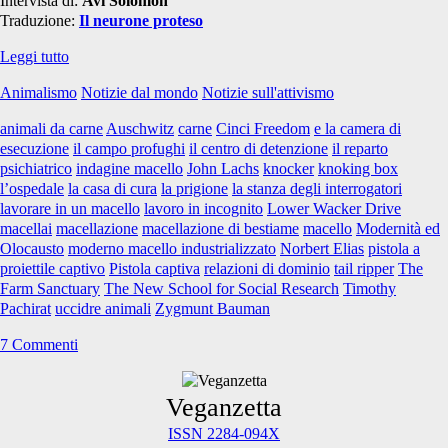
Intervista di:
Avi Solomon
Traduzione:
Il neurone proteso
Lavorando
Leggi tutto
in
Animalismo
Notizie dal mondo
Notizie sull'attivismo
incognito
in
animali da carne
Auschwitz
carne
Cinci Freedom
e la camera di
un
esecuzione
il campo profughi
il centro di detenzione
il reparto
macello
psichiatrico
indagine macello
John Lachs
knocker
knoking box
l’ospedale
la casa di cura
la prigione
la stanza degli interrogatori
lavorare in un macello
lavoro in incognito
Lower Wacker Drive
macellai
macellazione
macellazione di bestiame
macello
Modernità ed
Olocausto
moderno macello industrializzato
Norbert Elias
pistola a
proiettile captivo
Pistola captiva
relazioni di dominio
tail ripper
The
Farm Sanctuary
The New School for Social Research
Timothy
Pachirat
uccidre animali
Zygmunt Bauman
7 Commenti
Primary
Veganzetta
ISSN 2284-094X