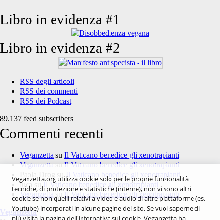
Libro in evidenza #1
Libro in evidenza #2
RSS degli articoli
RSS dei commenti
RSS dei Podcast
89.137 feed subscribers
Commenti recenti
Veganzetta
su
Il Vaticano benedice gli xenotrapianti
Veganzetta
su
Il Vaticano benedice gli xenotrapianti
Paola Drog
su
Il Vaticano benedice gli xenotrapianti
Veganzetta.org utilizza cookie solo per le proprie funzionalità
luca
su
Il Vaticano benedice gli xenotrapianti
tecniche, di protezione e statistiche (interne), non vi sono altri
Veganzetta
su
Il Vaticano benedice gli xenotrapianti
cookie se non quelli relativi a video e audio di altre piattaforme (es.
Youtube) incorporati in alcune pagine del sito. Se vuoi saperne di
Veganzetta
più visita la pagina dell'infornativa sui cookie. Veganzetta ha