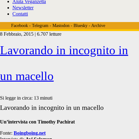
Aiuta Veganzetta
Newsletter
Contatti
Facebook
-
Telegram
-
Mastodon
-
Bluesky
-
Archive
8 Febbraio, 2015 | 6.707 letture
Tag:
Lavorando in incognito in
<span>uccidre
un macello
animali</span>
Si legge in circa:
13
minuti
Lavorando in incognito in un macello
Un’intervista con Timothy Pachirat
Fonte:
Boingboing.net