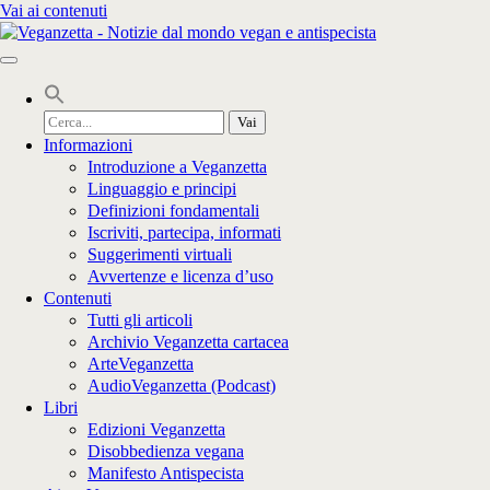
Vai ai contenuti
Cerca
per:
Informazioni
Introduzione a Veganzetta
Linguaggio e principi
Definizioni fondamentali
Iscriviti, partecipa, informati
Suggerimenti virtuali
Avvertenze e licenza d’uso
Contenuti
Tutti gli articoli
Archivio Veganzetta cartacea
ArteVeganzetta
AudioVeganzetta (Podcast)
Libri
Edizioni Veganzetta
Disobbedienza vegana
Manifesto Antispecista