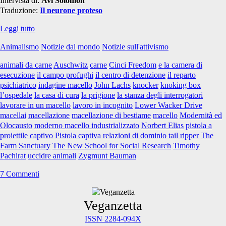
Intervista di:
Avi Solomon
Traduzione:
Il neurone proteso
Lavorando
Leggi tutto
in
Animalismo
Notizie dal mondo
Notizie sull'attivismo
incognito
in
animali da carne
Auschwitz
carne
Cinci Freedom
e la camera di
un
esecuzione
il campo profughi
il centro di detenzione
il reparto
macello
psichiatrico
indagine macello
John Lachs
knocker
knoking box
l’ospedale
la casa di cura
la prigione
la stanza degli interrogatori
lavorare in un macello
lavoro in incognito
Lower Wacker Drive
macellai
macellazione
macellazione di bestiame
macello
Modernità ed
Olocausto
moderno macello industrializzato
Norbert Elias
pistola a
proiettile captivo
Pistola captiva
relazioni di dominio
tail ripper
The
Farm Sanctuary
The New School for Social Research
Timothy
Pachirat
uccidre animali
Zygmunt Bauman
7 Commenti
Primary
Veganzetta
ISSN 2284-094X