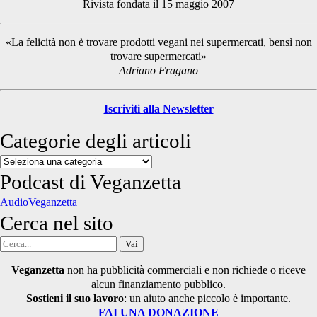
Rivista fondata il 15 maggio 2007
Sidebar
«La felicità non è trovare prodotti vegani nei supermercati, bensì non
trovare supermercati»
Adriano Fragano
Iscriviti alla Newsletter
Categorie degli articoli
Categorie
degli
Podcast di Veganzetta
articoli
AudioVeganzetta
Cerca nel sito
Cerca
per:
Veganzetta
non ha pubblicità commerciali e non richiede o riceve
alcun finanziamento pubblico.
Sostieni il suo lavoro
: un aiuto anche piccolo è importante.
FAI UNA DONAZIONE