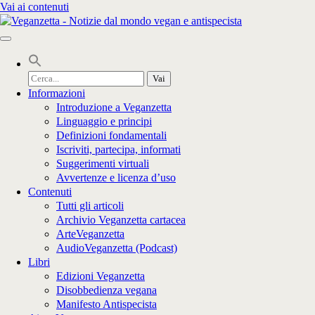
Vai ai contenuti
Cerca
per:
Informazioni
Introduzione a Veganzetta
Linguaggio e principi
Definizioni fondamentali
Iscriviti, partecipa, informati
Suggerimenti virtuali
Avvertenze e licenza d’uso
Contenuti
Tutti gli articoli
Archivio Veganzetta cartacea
ArteVeganzetta
AudioVeganzetta (Podcast)
Libri
Edizioni Veganzetta
Disobbedienza vegana
Manifesto Antispecista