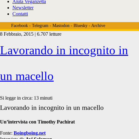
Aiuta Veganzetta
Newsletter
Contatti
Facebook
-
Telegram
-
Mastodon
-
Bluesky
-
Archive
8 Febbraio, 2015 | 6.707 letture
Tag:
Lavorando in incognito in
<span>Norbert
un macello
Elias</span>
Si legge in circa:
13
minuti
Lavorando in incognito in un macello
Un’intervista con Timothy Pachirat
Fonte:
Boingboing.net