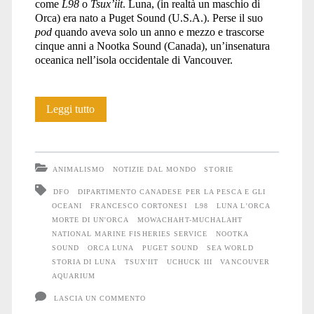
come
L98
o
Tsux’iit
. Luna, (in realtà un maschio di
Orca) era nato a Puget Sound (U.S.A.). Perse il suo
pod
quando aveva solo un anno e mezzo e trascorse
cinque anni a Nootka Sound (Canada), un’insenatura
oceanica nell’isola occidentale di Vancouver.
L’ultima
Leggi tutto
fotografia
di
ANIMALISMO
NOTIZIE DAL MONDO
STORIE
Luna
DFO
DIPARTIMENTO CANADESE PER LA PESCA E GLI
OCEANI
FRANCESCO CORTONESI
L98
LUNA L'ORCA
MORTE DI UN'ORCA
MOWACHAHT-MUCHALAHT
NATIONAL MARINE FISHERIES SERVICE
NOOTKA
SOUND
ORCA LUNA
PUGET SOUND
SEA WORLD
STORIA DI LUNA
TSUX'IIT
UCHUCK III
VANCOUVER
AQUARIUM
LASCIA UN COMMENTO