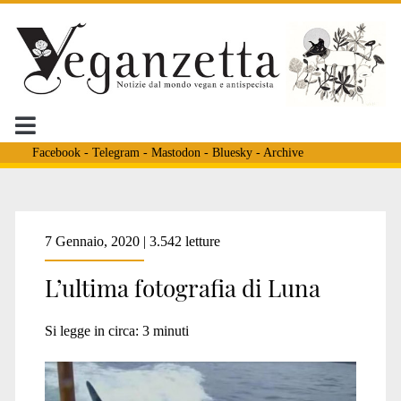
Facebook
-
Telegram
-
Mastodon
-
Bluesky
-
Archive
Tag:
7 Gennaio, 2020 | 3.542 letture
L’ultima fotografia di Luna
<span>Tsux’iit</span>
Si legge in circa:
3
minuti