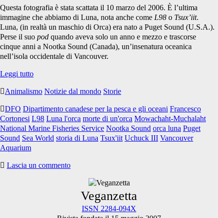
Questa fotografia è stata scattata il 10 marzo del 2006. È l’ultima
immagine che abbiamo di Luna, nota anche come
L98
o
Tsux’iit
.
Luna, (in realtà un maschio di Orca) era nato a Puget Sound (U.S.A.).
Perse il suo
pod
quando aveva solo un anno e mezzo e trascorse
cinque anni a Nootka Sound (Canada), un’insenatura oceanica
nell’isola occidentale di Vancouver.
L’ultima
Leggi tutto
fotografia
Animalismo
Notizie dal mondo
Storie
di
Luna
DFO
Dipartimento canadese per la pesca e gli oceani
Francesco
Cortonesi
L98
Luna l'orca
morte di un'orca
Mowachaht-Muchalaht
National Marine Fisheries Service
Nootka Sound
orca luna
Puget
Sound
Sea World
storia di Luna
Tsux'iit
Uchuck III
Vancouver
Aquarium
Lascia un commento
Primary
Veganzetta
ISSN 2284-094X