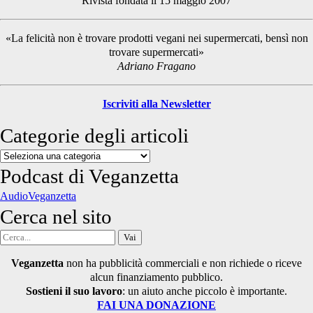
Rivista fondata il 15 maggio 2007
Sidebar
«La felicità non è trovare prodotti vegani nei supermercati, bensì non
trovare supermercati»
Adriano Fragano
Iscriviti alla Newsletter
Categorie degli articoli
Categorie
degli
Podcast di Veganzetta
articoli
AudioVeganzetta
Cerca nel sito
Cerca
per:
Veganzetta
non ha pubblicità commerciali e non richiede o riceve
alcun finanziamento pubblico.
Sostieni il suo lavoro
: un aiuto anche piccolo è importante.
FAI UNA DONAZIONE