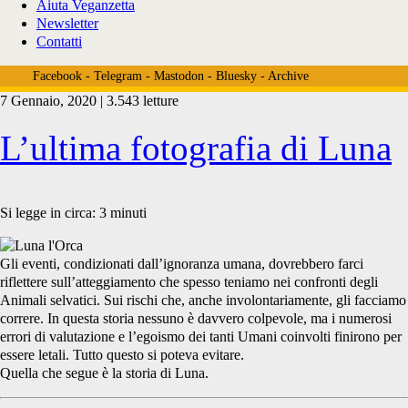
Aiuta Veganzetta
Newsletter
Contatti
Facebook
-
Telegram
-
Mastodon
-
Bluesky
-
Archive
7 Gennaio, 2020 | 3.543 letture
Tag:
L’ultima fotografia di Luna
<span>Luna
Si legge in circa:
3
minuti
Gli eventi, condizionati dall’ignoranza umana, dovrebbero farci
l’orca</span>
riflettere sull’atteggiamento che spesso teniamo nei confronti degli
Animali selvatici. Sui rischi che, anche involontariamente, gli facciamo
correre. In questa storia nessuno è davvero colpevole, ma i numerosi
errori di valutazione e l’egoismo dei tanti Umani coinvolti finirono per
essere letali. Tutto questo si poteva evitare.
Quella che segue è la storia di Luna.