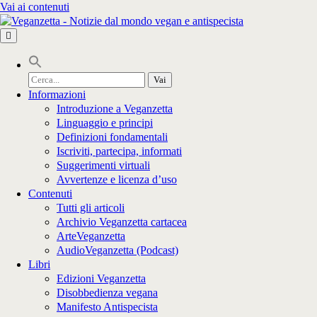
Vai ai contenuti
Cerca
per:
Informazioni
Introduzione a Veganzetta
Linguaggio e principi
Definizioni fondamentali
Iscriviti, partecipa, informati
Suggerimenti virtuali
Avvertenze e licenza d’uso
Contenuti
Tutti gli articoli
Archivio Veganzetta cartacea
ArteVeganzetta
AudioVeganzetta (Podcast)
Libri
Edizioni Veganzetta
Disobbedienza vegana
Manifesto Antispecista