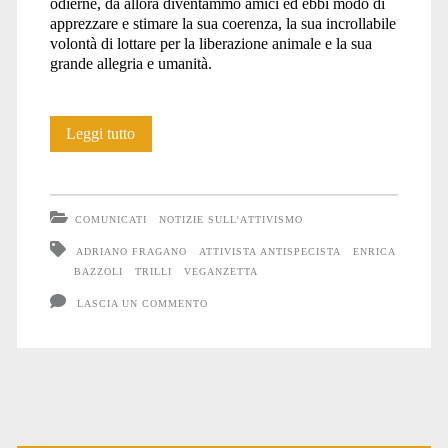
odierne, da allora diventammo amici ed ebbi modo di
apprezzare e stimare la sua coerenza, la sua incrollabile
volontà di lottare per la liberazione animale e la sua
grande allegria e umanità.
Ricordando
Leggi tutto
Enrica
Bazzoli
COMUNICATI
NOTIZIE SULL'ATTIVISMO
ADRIANO FRAGANO
ATTIVISTA ANTISPECISTA
ENRICA
BAZZOLI
TRILLI
VEGANZETTA
LASCIA UN COMMENTO