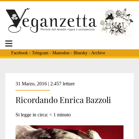
Facebook
-
Telegram
-
Mastodon
-
Bluesky
-
Archive
Tag:
31 Marzo, 2016 | 2.457 letture
Ricordando Enrica Bazzoli
<span>Trilli</span>
Si legge in circa:
< 1
minuto