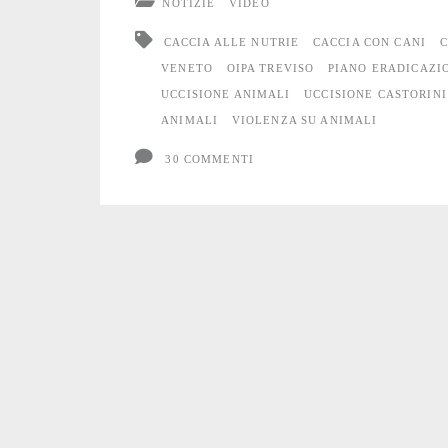
NOTIZIE
VIDEO
come
CACCIA ALLE NUTRIE
CACCIA CON CANI
C
si
VENETO
OIPA TREVISO
PIANO ERADICAZI
UCCISIONE ANIMALI
UCCISIONE CASTORINI
uccide
ANIMALI
VIOLENZA SU ANIMALI
una
30 COMMENTI
Nutria”