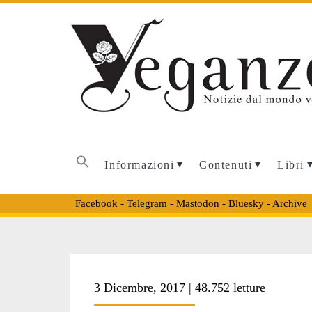
Informazioni
Contenuti
Libri
Facebook
-
Telegram
-
Mastodon
-
Bluesky
-
Archive
Tag:
3 Dicembre, 2017 | 48.752 letture
<span>trevisotod