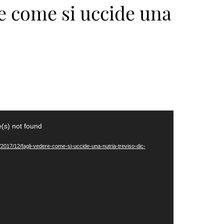
re come si uccide una
(s) not found
s/2017/12/fagli-vedere-come-si-uccide-una-nutria-treviso-dic-