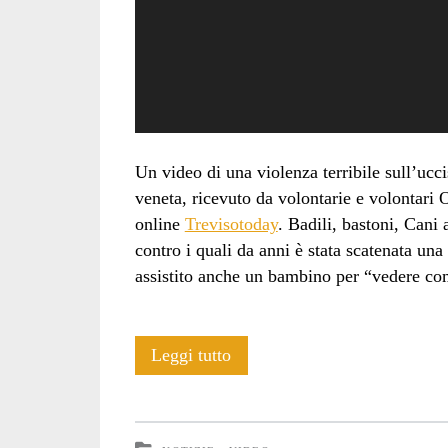
Un video di una violenza terribile sull’uc
veneta, ricevuto da volontarie e volontari 
online
Trevisotoday
. Badili, bastoni, Cani 
contro i quali da anni è stata scatenata un
assistito anche un bambino per “vedere co
Video:
Leggi tutto
“fagli
vedere