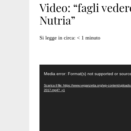
Video: “fagli vede
Nutria”
Si legge in circa:
< 1
minuto
Video
Media error: Format(s) not supported or source
Player
Scarica il file: https://www.veganzetta.org/wp-content/upload
2017.mp4?_=1