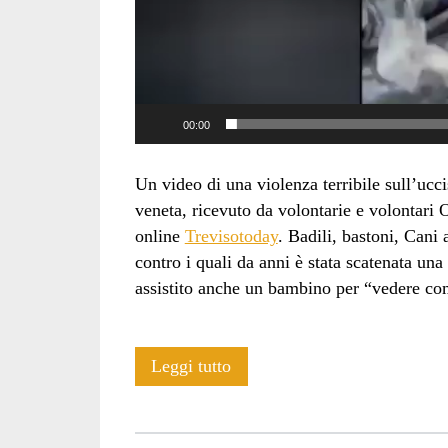
00:00
Un video di una violenza terribile sull’uc
veneta, ricevuto da volontarie e volontari 
online
Trevisotoday
. Badili, bastoni, Cani 
contro i quali da anni è stata scatenata un
assistito anche un bambino per “vedere co
Video:
Leggi tutto
“fagli
vedere