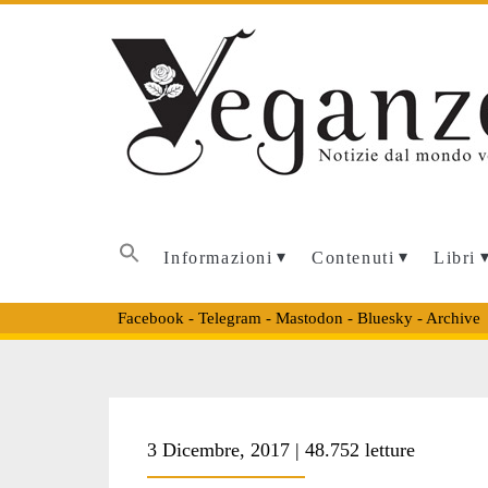
Informazioni
Contenuti
Libri
Facebook
-
Telegram
-
Mastodon
-
Bluesky
-
Archive
Tag:
3 Dicembre, 2017 | 48.752 letture
<span>oipa