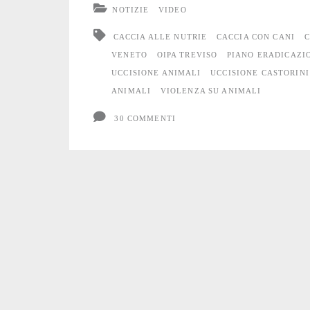
NOTIZIE
VIDEO
come
CACCIA ALLE NUTRIE
CACCIA CON CANI
C
si
VENETO
OIPA TREVISO
PIANO ERADICAZI
UCCISIONE ANIMALI
UCCISIONE CASTORINI
uccide
ANIMALI
VIOLENZA SU ANIMALI
una
30 COMMENTI
Nutria”