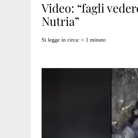
Video: “fagli vede
Nutria”
treviso</span>
Si legge in circa:
< 1
minuto
Video
Player