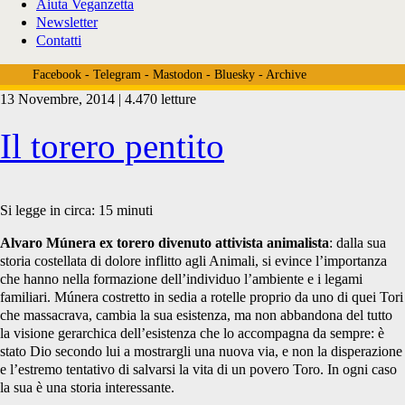
Aiuta Veganzetta
Newsletter
Contatti
Facebook
-
Telegram
-
Mastodon
-
Bluesky
-
Archive
13 Novembre, 2014 | 4.470 letture
Tag:
Il torero pentito
<span>torero</span>
Si legge in circa:
15
minuti
Alvaro Múnera ex torero divenuto attivista animalista
: dalla sua
storia costellata di dolore inflitto agli Animali, si evince l’importanza
che hanno nella formazione dell’individuo l’ambiente e i legami
familiari. Múnera costretto in sedia a rotelle proprio da uno di quei Tori
che massacrava, cambia la sua esistenza, ma non abbandona del tutto
la visione gerarchica dell’esistenza che lo accompagna da sempre: è
stato Dio secondo lui a mostrargli una nuova via, e non la disperazione
e l’estremo tentativo di salvarsi la vita di un povero Toro. In ogni caso
la sua è una storia interessante.