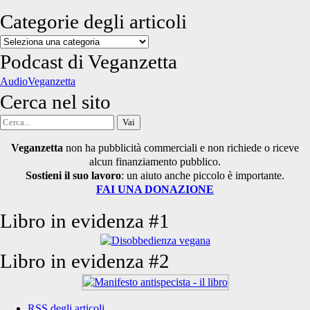
Categorie degli articoli
Categorie
degli
Podcast di Veganzetta
articoli
AudioVeganzetta
Cerca nel sito
Cerca
per:
Veganzetta
non ha pubblicità commerciali e non richiede o riceve
alcun finanziamento pubblico.
Sostieni il suo lavoro
: un aiuto anche piccolo è importante.
FAI UNA DONAZIONE
Libro in evidenza #1
Libro in evidenza #2
RSS degli articoli