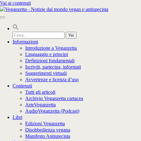
Vai ai contenuti
Cerca
per:
Informazioni
Introduzione a Veganzetta
Linguaggio e principi
Definizioni fondamentali
Iscriviti, partecipa, informati
Suggerimenti virtuali
Avvertenze e licenza d’uso
Contenuti
Tutti gli articoli
Archivio Veganzetta cartacea
ArteVeganzetta
AudioVeganzetta (Podcast)
Libri
Edizioni Veganzetta
Disobbedienza vegana
Manifesto Antispecista