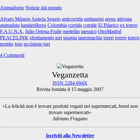
torero
Animalismo
Notizie dal mondo
pentito
Alvaro Múnera
Angela Seggio
anticorrida
antitaurini
arena
attivista
animalista
banderilleros
Colombia
corrida
corride
El Pilarico
ex torero
F.A.U.N.A.
Julio Ortega Fraile
medellin
messico
OtroMadrid
PEACELINK
sfruttamento tori
spagna
tauromachia
toreri
torero
torero
pentito
toro
uccisione tori
4 Commenti
Primary
Veganzetta
ISSN 2284-094X
Rivista fondata il 15 maggio 2007
Sidebar
«La felicità non è trovare prodotti vegani nei supermercati, bensì non
trovare supermercati»
Adriano Fragano
Iscriviti alla Newsletter