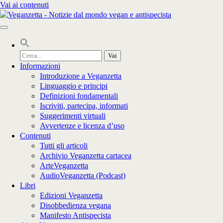
Vai ai contenuti
Cerca
per:
Informazioni
Introduzione a Veganzetta
Linguaggio e principi
Definizioni fondamentali
Iscriviti, partecipa, informati
Suggerimenti virtuali
Avvertenze e licenza d’uso
Contenuti
Tutti gli articoli
Archivio Veganzetta cartacea
ArteVeganzetta
AudioVeganzetta (Podcast)
Libri
Edizioni Veganzetta
Disobbedienza vegana
Manifesto Antispecista