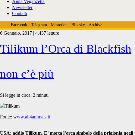
Aiuta Veganzetta
Newsletter
Contatti
Facebook
-
Telegram
-
Mastodon
-
Bluesky
-
Archive
6 Gennaio, 2017 | 4.437 letture
Tag:
Tilikum l’Orca di Blackfish
<span>tilikum</span>
non c’è più
Si legge in circa:
2
minuti
Fonte:
www.all4animals.it
USA: addio Tilikum. E’ morta l’orca simbolo della prigionia negli