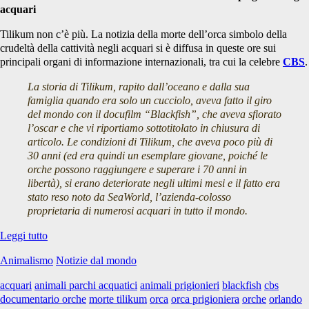
acquari
Tilikum non c’è più. La notizia della morte dell’orca simbolo della
crudeltà della cattività negli acquari si è diffusa in queste ore sui
principali organi di informazione internazionali, tra cui la celebre
CBS
.
La storia di Tilikum, rapito dall’oceano e dalla sua
famiglia quando era solo un cucciolo, aveva fatto il giro
del mondo con il docufilm “Blackfish”, che aveva sfiorato
l’oscar e che vi riportiamo sottotitolato in chiusura di
articolo. Le condizioni di Tilikum, che aveva poco più di
30 anni (ed era quindi un esemplare giovane, poiché le
orche possono raggiungere e superare i 70 anni in
libertà), si erano deteriorate negli ultimi mesi e il fatto era
stato reso noto da SeaWorld, l’azienda-colosso
proprietaria di numerosi acquari in tutto il mondo.
Tilikum
Leggi tutto
l’Orca
Animalismo
Notizie dal mondo
di
Blackfish
acquari
animali parchi acquatici
animali prigionieri
blackfish
cbs
non
documentario orche
morte tilikum
orca
orca prigioniera
orche
orlando
c’è