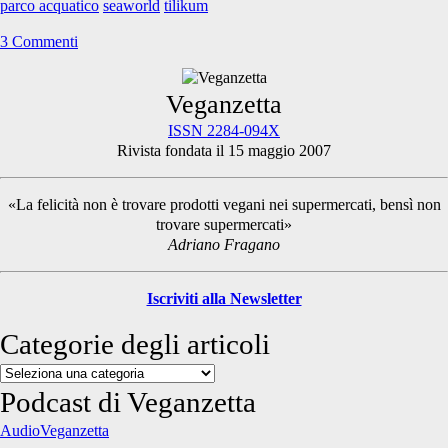
parco acquatico
seaworld
tilikum
più
3 Commenti
Primary
Veganzetta
ISSN 2284-094X
Rivista fondata il 15 maggio 2007
Sidebar
«La felicità non è trovare prodotti vegani nei supermercati, bensì non
trovare supermercati»
Adriano Fragano
Iscriviti alla Newsletter
Categorie degli articoli
Categorie
degli
Podcast di Veganzetta
articoli
AudioVeganzetta