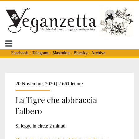
Facebook
-
Telegram
-
Mastodon
-
Bluesky
-
Archive
Tag:
20 Novembre, 2020 | 2.661 letture
La Tigre che abbraccia
<span>tigre
l’albero
siberiana</span>
Si legge in circa:
2
minuti