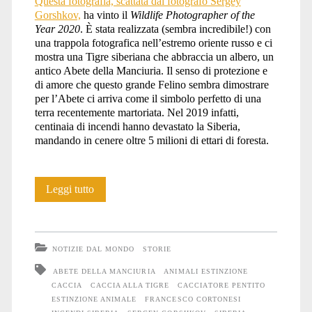
Questa fotografia, scattata dal fotografo Sergey
Gorshkov,
ha vinto il
Wildlife Photographer of the
Year 2020
. È stata realizzata (sembra incredibile!) con
una trappola fotografica nell’estremo oriente russo e ci
mostra una Tigre siberiana che abbraccia un albero, un
antico Abete della Manciuria. Il senso di protezione e
di amore che questo grande Felino sembra dimostrare
per l’Abete ci arriva come il simbolo perfetto di una
terra recentemente martoriata. Nel 2019 infatti,
centinaia di incendi hanno devastato la Siberia,
mandando in cenere oltre 5 milioni di ettari di foresta.
La
Leggi tutto
Tigre
che
NOTIZIE DAL MONDO
STORIE
abbraccia
ABETE DELLA MANCIURIA
ANIMALI ESTINZIONE
CACCIA
CACCIA ALLA TIGRE
CACCIATORE PENTITO
l’albero
ESTINZIONE ANIMALE
FRANCESCO CORTONESI