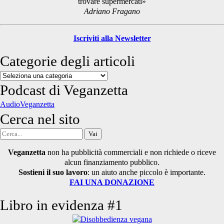
trovare supermercati»
Adriano Fragano
Iscriviti alla Newsletter
Categorie degli articoli
Categorie
degli
Podcast di Veganzetta
articoli
AudioVeganzetta
Cerca nel sito
Cerca
per:
Veganzetta
non ha pubblicità commerciali e non richiede o riceve
alcun finanziamento pubblico.
Sostieni il suo lavoro
: un aiuto anche piccolo è importante.
FAI UNA DONAZIONE
Libro in evidenza #1