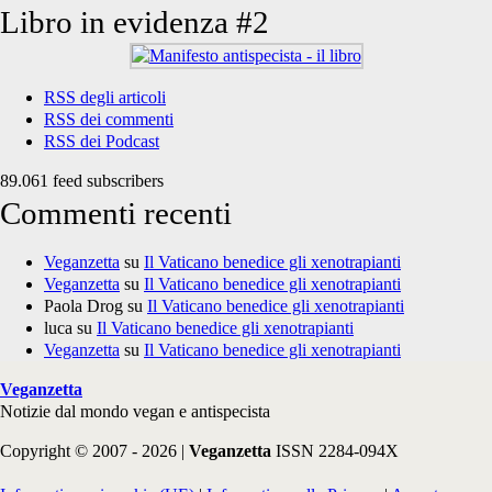
Libro in evidenza #2
RSS degli articoli
RSS dei commenti
RSS dei Podcast
89.061 feed subscribers
Commenti recenti
Veganzetta
su
Il Vaticano benedice gli xenotrapianti
Veganzetta
su
Il Vaticano benedice gli xenotrapianti
Paola Drog
su
Il Vaticano benedice gli xenotrapianti
luca
su
Il Vaticano benedice gli xenotrapianti
Veganzetta
su
Il Vaticano benedice gli xenotrapianti
Veganzetta
Notizie dal mondo vegan e antispecista
Copyright © 2007 - 2026 |
Veganzetta
ISSN 2284-094X