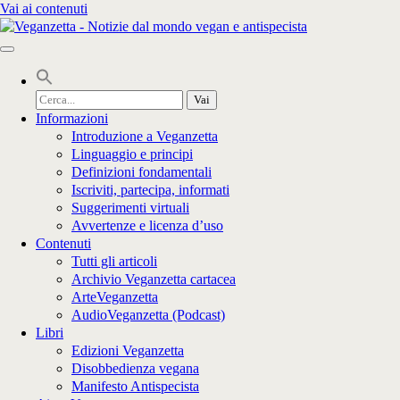
Vai ai contenuti
Cerca
per:
Informazioni
Introduzione a Veganzetta
Linguaggio e principi
Definizioni fondamentali
Iscriviti, partecipa, informati
Suggerimenti virtuali
Avvertenze e licenza d’uso
Contenuti
Tutti gli articoli
Archivio Veganzetta cartacea
ArteVeganzetta
AudioVeganzetta (Podcast)
Libri
Edizioni Veganzetta
Disobbedienza vegana
Manifesto Antispecista