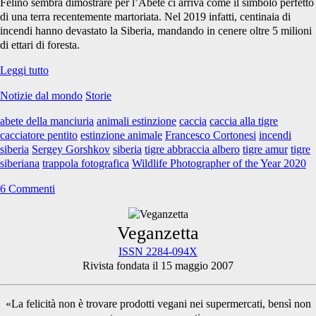
Felino sembra dimostrare per l’Abete ci arriva come il simbolo perfetto
di una terra recentemente martoriata. Nel 2019 infatti, centinaia di
incendi hanno devastato la Siberia, mandando in cenere oltre 5 milioni
di ettari di foresta.
La
Leggi tutto
Tigre
Notizie dal mondo
Storie
che
abbraccia
abete della manciuria
animali estinzione
caccia
caccia alla tigre
l’albero
cacciatore pentito
estinzione animale
Francesco Cortonesi
incendi
siberia
Sergey Gorshkov
siberia
tigre abbraccia albero
tigre amur
tigre
siberiana
trappola fotografica
Wildlife Photographer of the Year 2020
6 Commenti
Primary
Veganzetta
ISSN 2284-094X
Rivista fondata il 15 maggio 2007
Sidebar
«La felicità non è trovare prodotti vegani nei supermercati, bensì non