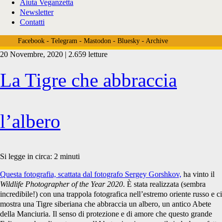
Aiuta Veganzetta
Newsletter
Contatti
Facebook
-
Telegram
-
Mastodon
-
Bluesky
-
Archive
20 Novembre, 2020 | 2.659 letture
Tag:
La Tigre che abbraccia
<span>incendi
l’albero
siberia</span>
Si legge in circa:
2
minuti
Questa fotografia, scattata dal fotografo Sergey Gorshkov,
ha vinto il
Wildlife Photographer of the Year 2020
. È stata realizzata (sembra
incredibile!) con una trappola fotografica nell’estremo oriente russo e ci
mostra una Tigre siberiana che abbraccia un albero, un antico Abete
della Manciuria. Il senso di protezione e di amore che questo grande