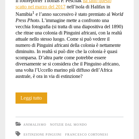
Il fotoreporter Thomas P. Peschak
ha fatto questo
scatto nel marzo del 2017
nell’isola di Halifax in
Peschak</span>
1
Namibia
e l’anno successivo è stato premiato al
World
Press Photo
. L’immagine mette a confronto una
vecchia fotografia (si tratta di una diapositiva del 1890)
che ritrae una colonia di Pinguini africani, con la realtà
attuale nello stesso luogo. Come si può vedere il
numero di Pinguini africani della colonia è nettamente
diminuito. In realtà si può dire che la colonia è quasi
scomparsa. D’altra parte come potrebbe essere
diversamente se si considera che il Pinguino africano,
una volta l’Uccello marino più diffuso dell’Africa
australe, è ora in via di estinzione?
Che
Leggi tutto
fine
ha
ANIMALISMO
NOTIZIE DAL MONDO
fatto
ESTINZIONE PINGUINI
FRANCESCO CORTONESI