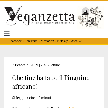
Facebook
-
Telegram
-
Mastodon
-
Bluesky
-
Archive
Tag:
7 Febbraio, 2019 | 2.487 letture
Che fine ha fatto il Pinguino
<span>Thomas
africano?
P.
Si legge in circa:
2
minuti