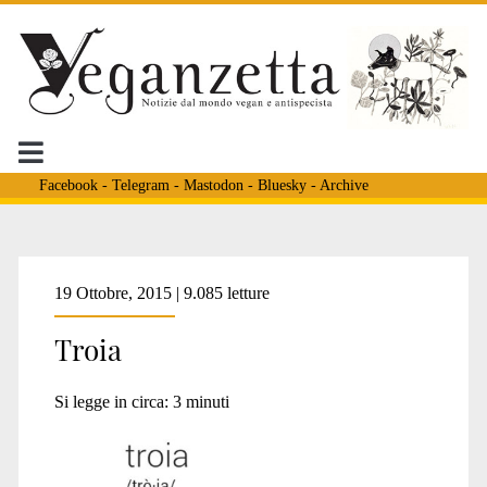
Facebook
-
Telegram
-
Mastodon
-
Bluesky
-
Archive
Tag:
19 Ottobre, 2015 | 9.085 letture
Troia
<span>termini
Si legge in circa:
3
minuti
specisti</span>