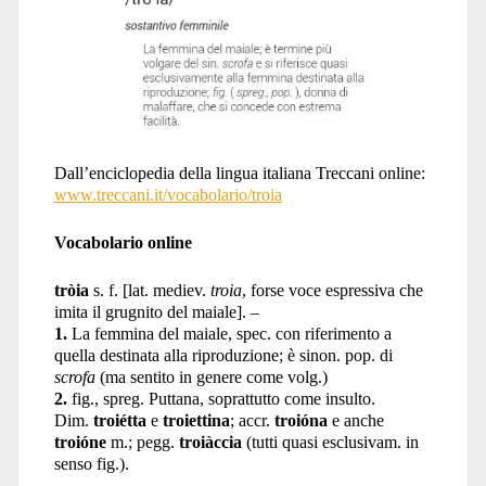
Dall’enciclopedia della lingua italiana Treccani online:
www.treccani.it/vocabolario/troia
Vocabolario online
tròia
s. f. [lat. mediev.
troia
, forse voce espressiva che
imita il grugnito del maiale]. –
1.
La femmina del maiale, spec. con riferimento a
quella destinata alla riproduzione; è sinon. pop. di
scrofa
(ma sentito in genere come volg.)
2.
fig., spreg. Puttana, soprattutto come insulto.
Dim.
troiétta
e
troiettina
; accr.
troióna
e anche
troióne
m.; pegg.
troiàccia
(tutti quasi esclusivam. in
senso fig.).