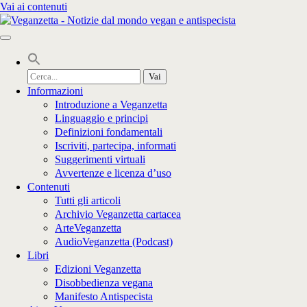
Vai ai contenuti
Cerca
per:
Informazioni
Introduzione a Veganzetta
Linguaggio e principi
Definizioni fondamentali
Iscriviti, partecipa, informati
Suggerimenti virtuali
Avvertenze e licenza d’uso
Contenuti
Tutti gli articoli
Archivio Veganzetta cartacea
ArteVeganzetta
AudioVeganzetta (Podcast)
Libri
Edizioni Veganzetta
Disobbedienza vegana
Manifesto Antispecista