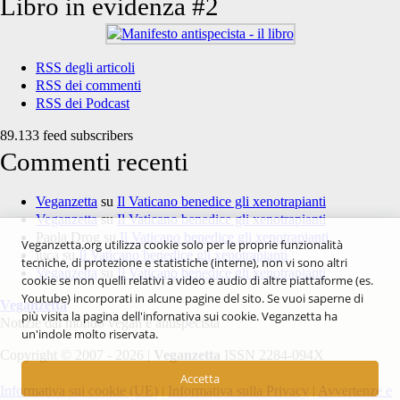
Libro in evidenza #2
RSS degli articoli
RSS dei commenti
RSS dei Podcast
89.133 feed subscribers
Commenti recenti
Veganzetta
su
Il Vaticano benedice gli xenotrapianti
Veganzetta
su
Il Vaticano benedice gli xenotrapianti
Paola Drog
su
Il Vaticano benedice gli xenotrapianti
Veganzetta.org utilizza cookie solo per le proprie funzionalità
luca
su
Il Vaticano benedice gli xenotrapianti
tecniche, di protezione e statistiche (interne), non vi sono altri
Veganzetta
su
Il Vaticano benedice gli xenotrapianti
cookie se non quelli relativi a video e audio di altre piattaforme (es.
Youtube) incorporati in alcune pagine del sito. Se vuoi saperne di
Veganzetta
più visita la pagina dell'infornativa sui cookie. Veganzetta ha
Notizie dal mondo vegan e antispecista
un'indole molto riservata.
Copyright © 2007 - 2026 |
Veganzetta
ISSN 2284-094X
Accetta
Informativa sui cookie (UE)
|
Informativa sulla Privacy
|
Avvertenze e