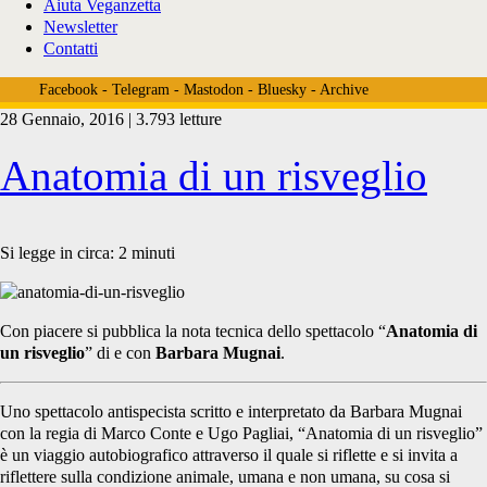
Aiuta Veganzetta
Newsletter
Contatti
Facebook
-
Telegram
-
Mastodon
-
Bluesky
-
Archive
28 Gennaio, 2016 | 3.793 letture
Tag:
Anatomia di un risveglio
<span>spettacolo
Si legge in circa:
2
minuti
antispecista</span>
Con piacere si pubblica la nota tecnica dello spettacolo “
Anatomia di
un risveglio
” di e con
Barbara Mugnai
.
Uno spettacolo antispecista scritto e interpretato da Barbara Mugnai
con la regia di Marco Conte e Ugo Pagliai, “Anatomia di un risveglio”
è un viaggio autobiografico attraverso il quale si riflette e si invita a
riflettere sulla condizione animale, umana e non umana, su cosa si