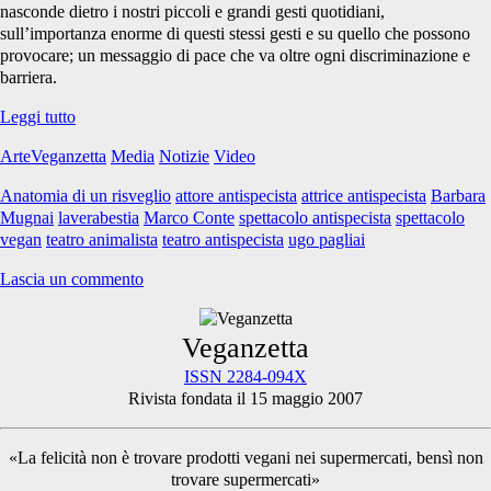
nasconde dietro i nostri piccoli e grandi gesti quotidiani,
sull’importanza enorme di questi stessi gesti e su quello che possono
provocare; un messaggio di pace che va oltre ogni discriminazione e
barriera.
Anatomia
Leggi tutto
di
ArteVeganzetta
Media
Notizie
Video
un
risveglio
Anatomia di un risveglio
attore antispecista
attrice antispecista
Barbara
Mugnai
laverabestia
Marco Conte
spettacolo antispecista
spettacolo
vegan
teatro animalista
teatro antispecista
ugo pagliai
Lascia un commento
Primary
Veganzetta
ISSN 2284-094X
Rivista fondata il 15 maggio 2007
Sidebar
«La felicità non è trovare prodotti vegani nei supermercati, bensì non
trovare supermercati»