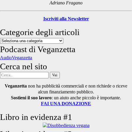
Adriano Fragano
Iscriviti alla Newsletter
Categorie degli articoli
Categorie
degli
Podcast di Veganzetta
articoli
AudioVeganzetta
Cerca nel sito
Cerca
per:
Veganzetta
non ha pubblicità commerciali e non richiede o riceve
alcun finanziamento pubblico.
Sostieni il suo lavoro
: un aiuto anche piccolo è importante.
FAI UNA DONAZIONE
Libro in evidenza #1