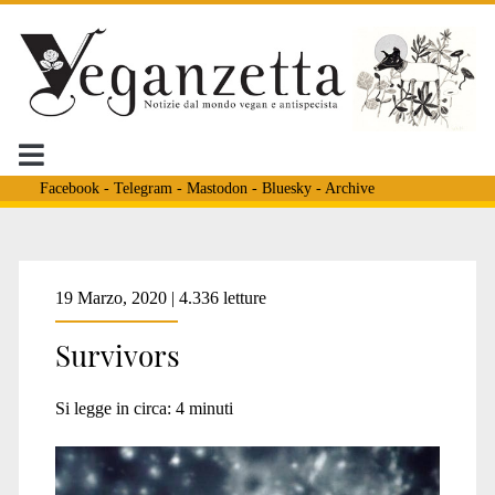
Facebook
-
Telegram
-
Mastodon
-
Bluesky
-
Archive
Tag:
19 Marzo, 2020 | 4.336 letture
Survivors
<span>serie
Si legge in circa:
4
minuti
tv</span>