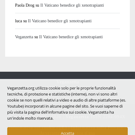
Paola Drog
su
Il Vaticano benedice gli xenotrapianti
luca
su
Il Vaticano benedice gli xenotrapianti
Veganzetta
su
Il Vaticano benedice gli xenotrapianti
Veganzetta
Veganzetta.org utilizza cookie solo per le proprie funzionalità
Notizie dal mondo vegan e antispecista
tecniche, di protezione e statistiche (interne), non vi sono altri
cookie se non quelli relativi a video e audio di altre piattaforme (es.
Youtube) incorporati in alcune pagine del sito. Se vuoi saperne di
più visita la pagina dell'infornativa sui cookie. Veganzetta ha
Copyright © 2007 - 2026 |
Veganzetta
ISSN 2284-094X
un'indole molto riservata.
Informativa sui cookie (UE)
|
Informativa sulla Privacy
|
Avvertenze e Licenza d'uso
Accetta