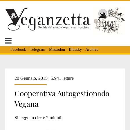
Facebook
-
Telegram
-
Mastodon
-
Bluesky
-
Archive
Tag:
20 Gennaio, 2015 | 5.941 letture
Cooperativa Autogestionada
<span>roberto</span>
Vegana
Si legge in circa:
2
minuti