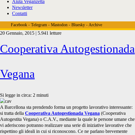
Aiuta Veganzetta
Newsletter
Contatti
Facebook
-
Telegram
-
Mastodon
-
Bluesky
-
Archive
20 Gennaio, 2015 | 5.941 letture
Tag:
Cooperativa Autogestionada
<span>cooperativa
Vegana
autogestionada
Si legge in circa:
2
minuti
A Barcellona sta prendendo forma un progetto lavorativo interessante:
si tratta della
Cooperativa Autogestionada Vegana
(Cooperativa
vegana</span>
Autogestita Vegana) o C.A.V., mediante la quale le persone umane che
vi aderiscono potranno realizzare una serie di iniziative lavorative che
rispettino gli ideali in cui si riconoscono. Ce ne parlano brevemente