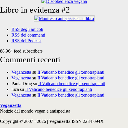
Libro in evidenza #2
RSS degli articoli
RSS dei commenti
RSS dei Podcast
88.964 feed subscribers
Commenti recenti
Veganzetta
su
Il Vaticano benedice gli xenotrapianti
Veganzetta
su
Il Vaticano benedice gli xenotrapianti
Paola Drog
su
Il Vaticano benedice gli xenotrapianti
luca
su
Il Vaticano benedice gli xenotrapianti
Veganzetta
su
Il Vaticano benedice gli xenotrapianti
Veganzetta
Notizie dal mondo vegan e antispecista
Copyright © 2007 - 2026 |
Veganzetta
ISSN 2284-094X