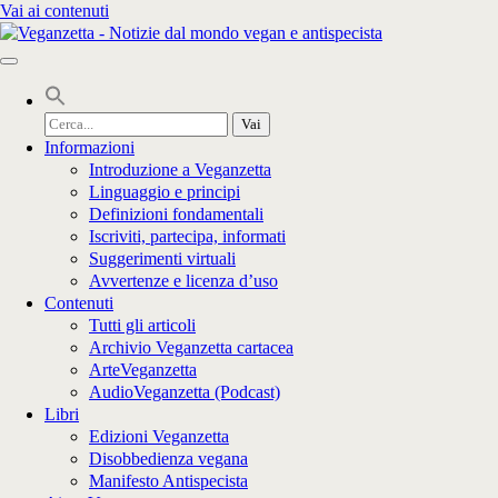
Vai ai contenuti
Cerca
per:
Informazioni
Introduzione a Veganzetta
Linguaggio e principi
Definizioni fondamentali
Iscriviti, partecipa, informati
Suggerimenti virtuali
Avvertenze e licenza d’uso
Contenuti
Tutti gli articoli
Archivio Veganzetta cartacea
ArteVeganzetta
AudioVeganzetta (Podcast)
Libri
Edizioni Veganzetta
Disobbedienza vegana
Manifesto Antispecista