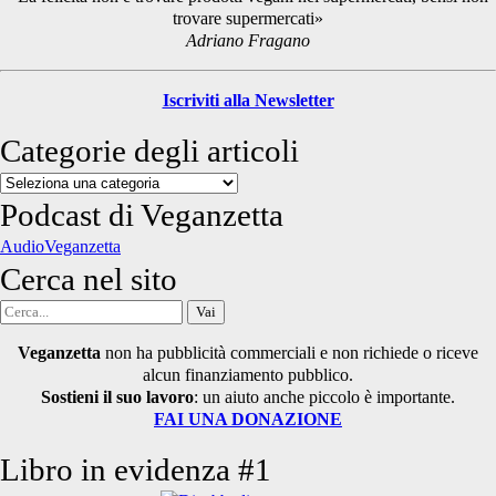
trovare supermercati»
Adriano Fragano
Iscriviti alla Newsletter
Categorie degli articoli
Categorie
degli
Podcast di Veganzetta
articoli
AudioVeganzetta
Cerca nel sito
Cerca
per:
Veganzetta
non ha pubblicità commerciali e non richiede o riceve
alcun finanziamento pubblico.
Sostieni il suo lavoro
: un aiuto anche piccolo è importante.
FAI UNA DONAZIONE
Libro in evidenza #1