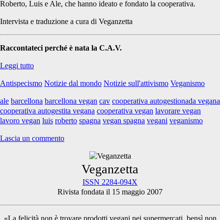
Roberto, Luis e Ale, che hanno ideato e fondato la cooperativa.
Intervista e traduzione a cura di Veganzetta
Raccontateci perché è nata la C.A.V.
Cooperativa
Leggi tutto
Autogestionada
Antispecismo
Notizie dal mondo
Notizie sull'attivismo
Veganismo
Vegana
ale
barcellona
barcellona vegan
cav
cooperativa autogestionada vegana
cooperativa autogestita vegana
cooperativa vegan
lavorare vegan
lavoro vegan
luis
roberto
spagna
vegan spagna
vegani
veganismo
Lascia un commento
Primary
Veganzetta
ISSN 2284-094X
Rivista fondata il 15 maggio 2007
Sidebar
«La felicità non è trovare prodotti vegani nei supermercati, bensì non