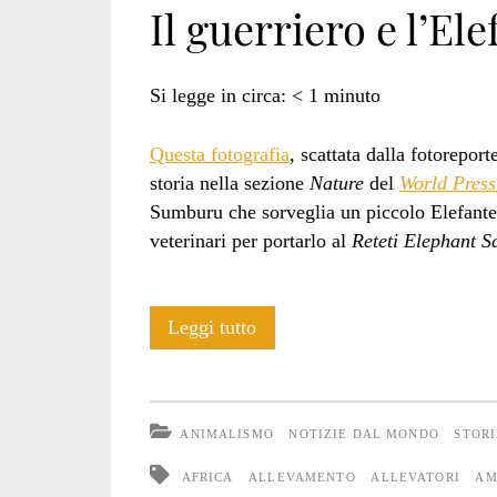
Il guerriero e l’Ele
Elephant
Si legge in circa:
< 1
minuto
Questa fotografia
, scattata dalla fotorepo
Sanctuary</span
storia nella sezione
Nature
del
World Press
Sumburu che sorveglia un piccolo Elefante
veterinari per portarlo al
Reteti Elephant S
Il
Leggi tutto
guerriero
e
ANIMALISMO
NOTIZIE DAL MONDO
STORI
l’Elefante
AFRICA
ALLEVAMENTO
ALLEVATORI
AM