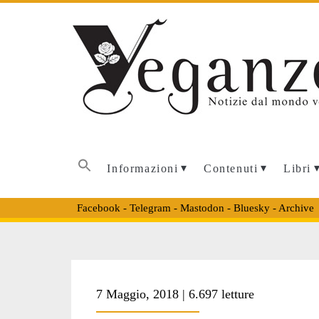
Informazioni
Contenuti
Libri
Facebook
-
Telegram
-
Mastodon
-
Bluesky
-
Archive
Tag:
7 Maggio, 2018 | 6.697 letture
<span>Reteti