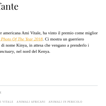
fante
rter americana Ami Vitale, ha vinto il premio come miglior
>
 Photo Of The Year 2018
. Ci mostra un guerriero
 di nome Kinya, in attesa che vengano a prenderlo i
anctuary
, nel nord del Kenya.
E
I VITALE
ANIMALI AFRICANI
ANIMALI IN PERICOLO