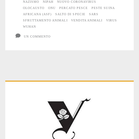
NAZISMO
NIPAH
NUOVO CORONAVIRUS
OLOCAUSTO
ONU
PERCATO PESCE
PESTE SUINA
AFRICANA (ASF)
SALTO DI SPECIE
SARS
SFRUTTAMENTO ANIMALI
VENDITA ANIMALI
VIRUS
WUHAN
UN COMMENTO
Primary
Sidebar