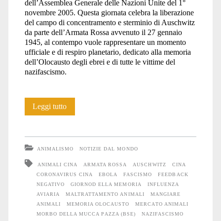
dell’Assemblea Generale delle Nazioni Unite del 1°
novembre 2005. Questa giornata celebra la liberazione
africana
del campo di concentramento e sterminio di Auschwitz
da parte dell’Armata Rossa avvenuto il 27 gennaio
1945, al contempo vuole rappresentare un momento
ufficiale e di respiro planetario, dedicato alla memoria
(ASF)
dell’Olocausto degli ebrei e di tutte le vittime del
nazifascismo.
</span>
Memoria
Leggi tutto
ANIMALISMO
NOTIZIE DAL MONDO
ANIMALI CINA
ARMATA ROSSA
AUSCHWITZ
CINA
CORONAVIRUS CINA
EBOLA
FASCISMO
FEEDBACK
NEGATIVO
GIORNOD ELLA MEMORIA
INFLUENZA
AVIARIA
MALTRATTAMENTO ANIMALI
MANGIARE
ANIMALI
MEMORIA OLOCAUSTO
MERCATO ANIMALI
MORBO DELLA MUCCA PAZZA (BSE)
NAZIFASCISMO