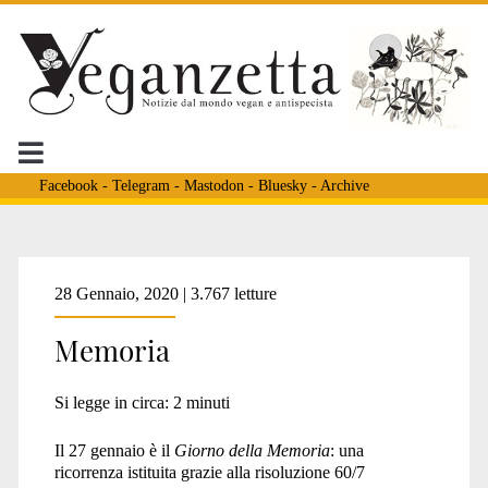
Facebook
-
Telegram
-
Mastodon
-
Bluesky
-
Archive
Tag:
28 Gennaio, 2020 | 3.767 letture
Memoria
<span>Peste
Si legge in circa:
2
minuti
suina
Il 27 gennaio è il
Giorno della Memoria
: una
ricorrenza istituita grazie alla risoluzione 60/7