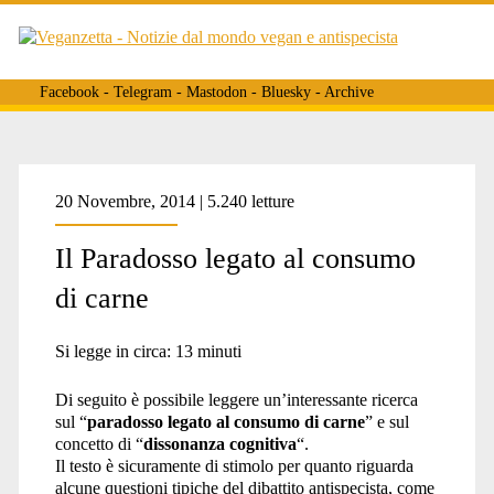
Facebook
-
Telegram
-
Mastodon
-
Bluesky
-
Archive
Tag:
20 Novembre, 2014 | 5.240 letture
Il Paradosso legato al consumo
<span>paradosso
di carne
onnivoro</span>
Si legge in circa:
13
minuti
Di seguito è possibile leggere un’interessante ricerca
sul “
paradosso legato al consumo di carne
” e sul
concetto di “
dissonanza cognitiva
“.
Il testo è sicuramente di stimolo per quanto riguarda
alcune questioni tipiche del dibattito antispecista, come