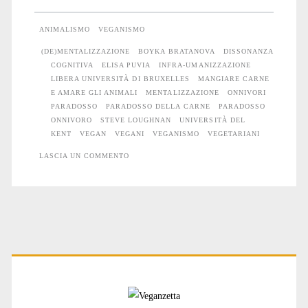
legato
ANIMALISMO
VEGANISMO
al
(DE)MENTALIZZAZIONE
BOYKA BRATANOVA
DISSONANZA
COGNITIVA
ELISA PUVIA
INFRA-UMANIZZAZIONE
consumo
LIBERA UNIVERSITÀ DI BRUXELLES
MANGIARE CARNE
di
E AMARE GLI ANIMALI
MENTALIZZAZIONE
ONNIVORI
PARADOSSO
PARADOSSO DELLA CARNE
PARADOSSO
carne
ONNIVORO
STEVE LOUGHNAN
UNIVERSITÀ DEL
KENT
VEGAN
VEGANI
VEGANISMO
VEGETARIANI
LASCIA UN COMMENTO
Primary