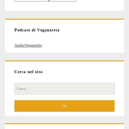
degli
articoli
Podcast di Veganzetta
AudioVeganzetta
Cerca nel sito
Cerca
per: