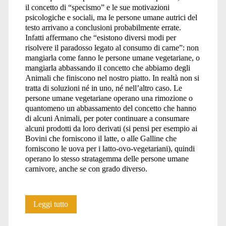
il concetto di “specismo” e le sue motivazioni
psicologiche e sociali, ma le persone umane autrici del
testo arrivano a conclusioni probabilmente errate.
Infatti affermano che “esistono diversi modi per
risolvere il paradosso legato al consumo di carne”: non
mangiarla come fanno le persone umane vegetariane, o
mangiarla abbassando il concetto che abbiamo degli
Animali che finiscono nel nostro piatto. In realtà non si
tratta di soluzioni né in uno, né nell’altro caso. Le
persone umane vegetariane operano una rimozione o
quantomeno un abbassamento del concetto che hanno
di alcuni Animali, per poter continuare a consumare
alcuni prodotti da loro derivati (si pensi per esempio ai
Bovini che forniscono il latte, o alle Galline che
forniscono le uova per i latto-ovo-vegetariani), quindi
operano lo stesso stratagemma delle persone umane
carnivore, anche se con grado diverso.
Il
Leggi tutto
Paradosso