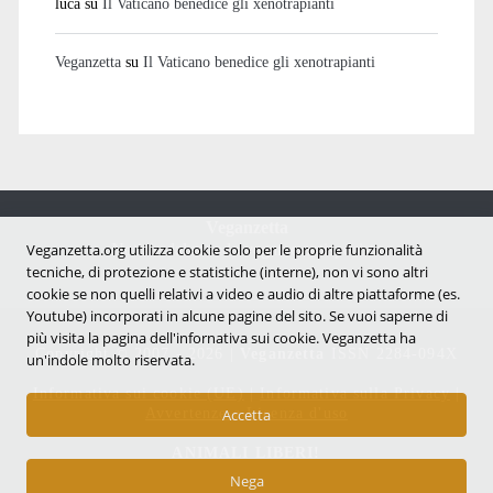
luca
su
Il Vaticano benedice gli xenotrapianti
Veganzetta
su
Il Vaticano benedice gli xenotrapianti
Veganzetta
Notizie dal mondo vegan e antispecista
Veganzetta.org utilizza cookie solo per le proprie funzionalità
tecniche, di protezione e statistiche (interne), non vi sono altri
cookie se non quelli relativi a video e audio di altre piattaforme (es.
Youtube) incorporati in alcune pagine del sito. Se vuoi saperne di
più visita la pagina dell'infornativa sui cookie. Veganzetta ha
Copyright © 2007 - 2026 |
Veganzetta
ISSN 2284-094X
un'indole molto riservata.
Informativa sui cookie (UE)
|
Informativa sulla Privacy
|
Avvertenze e Licenza d'uso
Accetta
ANIMALI LIBERI!
Nega