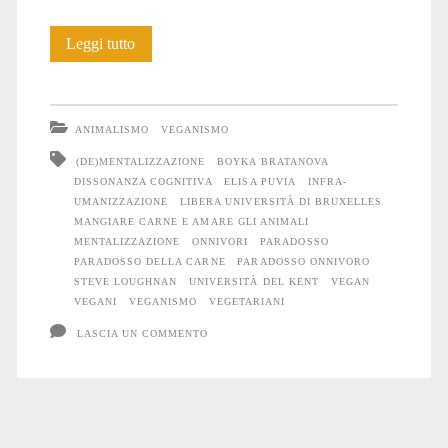
Il
Leggi tutto
Paradosso
legato
ANIMALISMO
VEGANISMO
al
(DE)MENTALIZZAZIONE
BOYKA BRATANOVA
DISSONANZA COGNITIVA
ELISA PUVIA
INFRA-
consumo
UMANIZZAZIONE
LIBERA UNIVERSITÀ DI BRUXELLES
di
MANGIARE CARNE E AMARE GLI ANIMALI
MENTALIZZAZIONE
ONNIVORI
PARADOSSO
carne
PARADOSSO DELLA CARNE
PARADOSSO ONNIVORO
STEVE LOUGHNAN
UNIVERSITÀ DEL KENT
VEGAN
VEGANI
VEGANISMO
VEGETARIANI
LASCIA UN COMMENTO