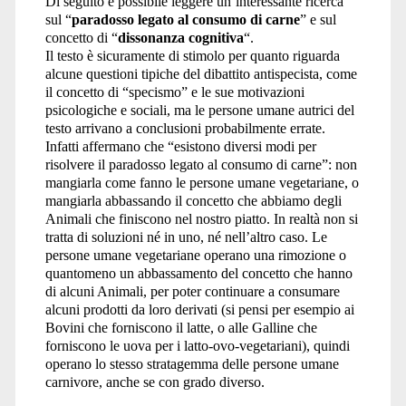
Di seguito è possibile leggere un’interessante ricerca
sul “
paradosso legato al consumo di carne
” e sul
e
concetto di “
dissonanza cognitiva
“.
Il testo è sicuramente di stimolo per quanto riguarda
alcune questioni tipiche del dibattito antispecista, come
il concetto di “specismo” e le sue motivazioni
amare
psicologiche e sociali, ma le persone umane autrici del
testo arrivano a conclusioni probabilmente errate.
Infatti affermano che “esistono diversi modi per
risolvere il paradosso legato al consumo di carne”: non
gli
mangiarla come fanno le persone umane vegetariane, o
mangiarla abbassando il concetto che abbiamo degli
Animali che finiscono nel nostro piatto. In realtà non si
tratta di soluzioni né in uno, né nell’altro caso. Le
persone umane vegetariane operano una rimozione o
animali</span>
quantomeno un abbassamento del concetto che hanno
di alcuni Animali, per poter continuare a consumare
alcuni prodotti da loro derivati (si pensi per esempio ai
Bovini che forniscono il latte, o alle Galline che
forniscono le uova per i latto-ovo-vegetariani), quindi
operano lo stesso stratagemma delle persone umane
carnivore, anche se con grado diverso.