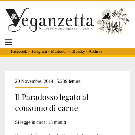
Facebook
-
Telegram
-
Mastodon
-
Bluesky
-
Archive
Tag:
20 Novembre, 2014 | 5.239 letture
Il Paradosso legato al
<span>Mangiare
consumo di carne
carne
Si legge in circa:
13
minuti