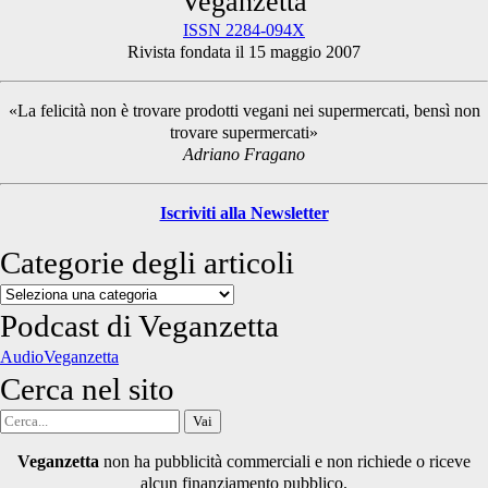
Primary
Veganzetta
ISSN 2284-094X
Rivista fondata il 15 maggio 2007
Sidebar
«La felicità non è trovare prodotti vegani nei supermercati, bensì non
trovare supermercati»
Adriano Fragano
Iscriviti alla Newsletter
Categorie degli articoli
Categorie
degli
Podcast di Veganzetta
articoli
AudioVeganzetta
Cerca nel sito
Cerca
per:
Veganzetta
non ha pubblicità commerciali e non richiede o riceve
alcun finanziamento pubblico.