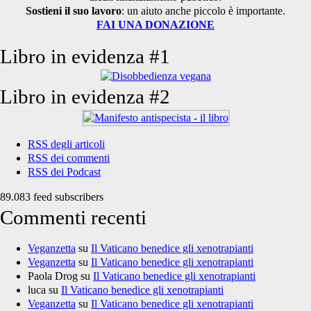
Sostieni il suo lavoro
: un aiuto anche piccolo è importante.
FAI UNA DONAZIONE
Libro in evidenza #1
Libro in evidenza #2
RSS degli articoli
RSS dei commenti
RSS dei Podcast
89.083 feed subscribers
Commenti recenti
Veganzetta
su
Il Vaticano benedice gli xenotrapianti
Veganzetta
su
Il Vaticano benedice gli xenotrapianti
Paola Drog
su
Il Vaticano benedice gli xenotrapianti
luca
su
Il Vaticano benedice gli xenotrapianti
Veganzetta
su
Il Vaticano benedice gli xenotrapianti