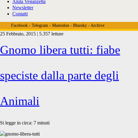
Aiuta Veganzetta
Newsletter
Contatti
Facebook
-
Telegram
-
Mastodon
-
Bluesky
-
Archive
25 Febbraio, 2015 | 5.357 letture
Tag:
Gnomo libera tutti: fiabe
<span>Nuova
speciste dalla parte degli
Etica
Animali
edizioni</span>
Si legge in circa:
7
minuti