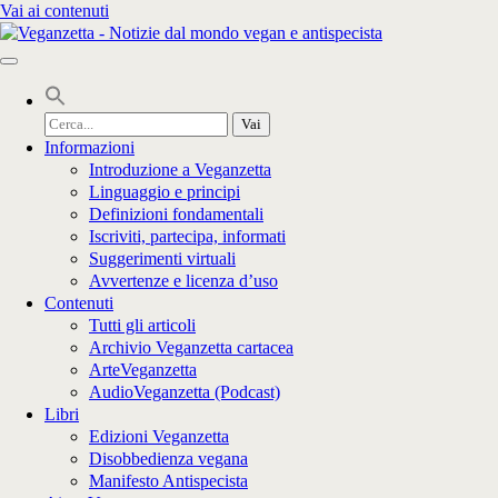
Vai ai contenuti
Cerca
per:
Informazioni
Introduzione a Veganzetta
Linguaggio e principi
Definizioni fondamentali
Iscriviti, partecipa, informati
Suggerimenti virtuali
Avvertenze e licenza d’uso
Contenuti
Tutti gli articoli
Archivio Veganzetta cartacea
ArteVeganzetta
AudioVeganzetta (Podcast)
Libri
Edizioni Veganzetta
Disobbedienza vegana
Manifesto Antispecista