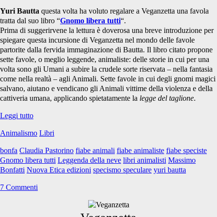
Yuri Bautta
questa volta ha voluto regalare a Veganzetta una favola
tratta dal suo libro “
Gnomo libera tutti
“.
Prima di suggerirvene la lettura è doverosa una breve introduzione per
spiegare questa incursione di Veganzetta nel mondo delle favole
partorite dalla fervida immaginazione di Bautta. Il libro citato propone
sette favole, o meglio leggende, animaliste: delle storie in cui per una
volta sono gli Umani a subire la crudele sorte riservata – nella fantasia
come nella realtà – agli Animali. Sette favole in cui degli gnomi magici
salvano, aiutano e vendicano gli Animali vittime della violenza e della
cattiveria umana, applicando spietatamente la
legge del taglione
.
Gnomo
Leggi tutto
libera
Animalismo
Libri
tutti:
fiabe
bonfa
Claudia Pastorino
fiabe animali
fiabe animaliste
fiabe speciste
speciste
Gnomo libera tutti
Leggenda della neve
libri animalisti
Massimo
dalla
Bonfatti
Nuova Etica edizioni
specismo speculare
yuri bautta
parte
degli
7 Commenti
Animali