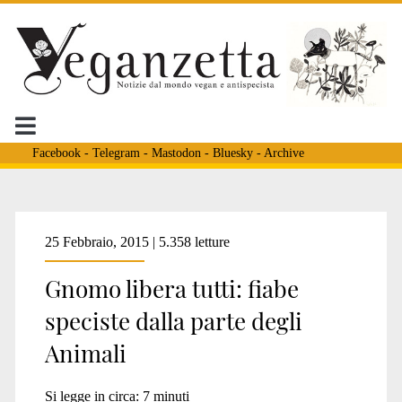
Facebook
-
Telegram
-
Mastodon
-
Bluesky
-
Archive
Tag:
25 Febbraio, 2015 | 5.358 letture
Gnomo libera tutti: fiabe
<span>Leggenda
speciste dalla parte degli
Animali
della
Si legge in circa:
7
minuti