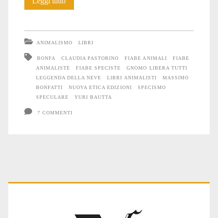
Gnomo
Leggi tutto
libera
tutti:
ANIMALISMO
LIBRI
fiabe
BONFA
CLAUDIA PASTORINO
FIABE ANIMALI
FIABE
ANIMALISTE
FIABE SPECISTE
GNOMO LIBERA TUTTI
speciste
LEGGENDA DELLA NEVE
LIBRI ANIMALISTI
MASSIMO
dalla
BONFATTI
NUOVA ETICA EDIZIONI
SPECISMO
SPECULARE
YURI BAUTTA
parte
7 COMMENTI
degli
Animali
Primary